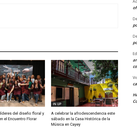
Ad
of
De
po
De
po
Ed
ar
co
Vi
ca
He
Co
IN UP
líderes del diseño floral y
A celebrar la afrodescendencia este
n el Encuentro Florar
sábado en la Casa Histórica de la
Música en Cayey