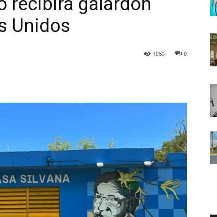
o recibirá galardón
os Unidos
1050
0