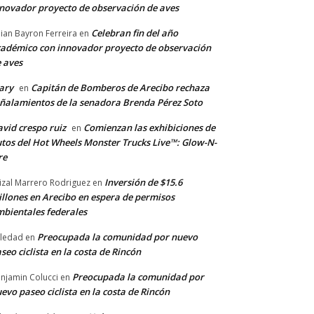
novador proyecto de observación de aves
Celebran fin del año
llian Bayron Ferreira
en
adémico con innovador proyecto de observación
 aves
ary
Capitán de Bomberos de Arecibo rechaza
en
ñalamientos de la senadora Brenda Pérez Soto
vid crespo ruiz
Comienzan las exhibiciones de
en
tos del Hot Wheels Monster Trucks Live™: Glow-N-
re
Inversión de $15.6
izal Marrero Rodriguez
en
llones en Arecibo en espera de permisos
bientales federales
Preocupada la comunidad por nuevo
ledad
en
seo ciclista en la costa de Rincón
Preocupada la comunidad por
njamin Colucci
en
evo paseo ciclista en la costa de Rincón