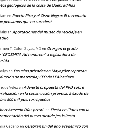
tos geológicos de la costa de Quebradillas
Puerto Rico y el Cisne Negro: El terremoto
lliam
en
e pensamos que no sucederá
Aportaciones del museo de reciclaje en
alis
en
tillo
Otorgan el grado
rmen T. Colon Zayas, MD
en
 “CROEMITA Ad honorem” a legisladora de
orida
Escuelas privadas en Mayagüez reportan
rilyn
en
ducción de matrícula; CEO de LEAP aclara
Advierte propuesta del PPD sobre
rique Vélez
en
ralización en la construcción provocará éxodo de
bre 500 mil puertorriqueños
bert Acevedo Díaz presti
Fiesta en Ciales con la
en
ramentación del nuevo alcalde Jesús Resto
Celebran fin del año académico con
ría Cedeño
en