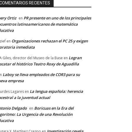
COMENTARIOS RECIENTES
ery Ortiz
PR presente en uno de los principales
en
cuentros latinoamericanos de matemática
ucativa
Organizaciones rechazan el PC 25 y exigen
zief
en
ratoria inmediata
Logran
A Giles, director del Museo de la Base
en
scatar el histórico Teatro Roxy de Aguadilla
Laboy se lleva empleados de COR3 para su
n
ueva empresa
La lengua española: herencia
urdes Lagares
en
cestral a la juventud actual
tonio Delgado
Boricuas en la Era del
en
goritmo: La Urgencia de una Revolución
ucativa
Investigación revela
gara X. Martínez Crespo
en