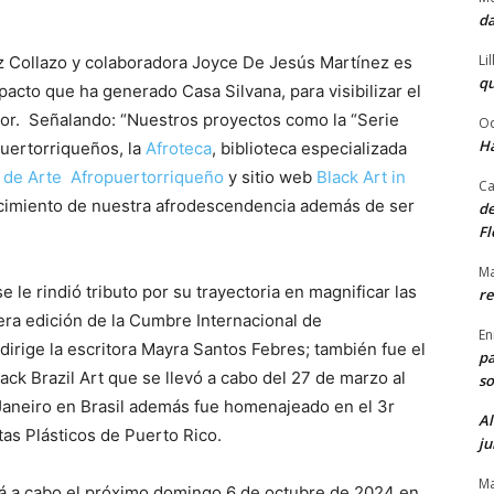
da
Li
z Collazo y colaboradora Joyce De Jesús Martínez es
qu
acto que ha generado Casa Silvana, para visibilizar el
erior. Señalando: “Nuestros proyectos como la “Serie
Od
Ha
uertorriqueños, la
Afroteca
, biblioteca especializada
 de Arte Afropuertorriqueño
y sitio web
Black Art in
Ca
cimiento de nuestra afrodescendencia además de ser
de
Fl
Ma
le rindió tributo por su trayectoria en magnificar las
re
era edición de la Cumbre Internacional de
En
rige la escritora Mayra Santos Febres; también fue el
pa
ack Brazil Art que se llevó a cabo del 27 de marzo al
so
 Janeiro en Brasil además fue homenajeado en el 3r
Al
tas Plásticos de Puerto Rico.
ju
Ma
ará a cabo el próximo domingo 6 de octubre de 2024 en