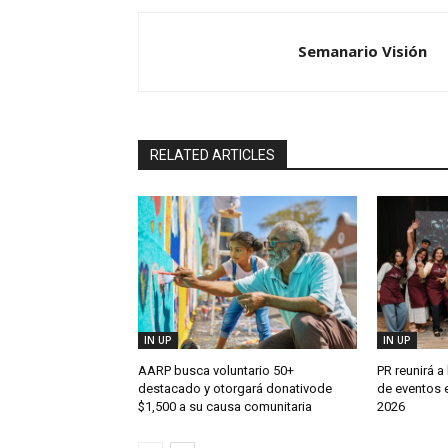
Semanario Visión
RELATED ARTICLES
IN UP
IN UP
AARP busca voluntario 50+
PR reunirá a 
destacado y otorgará donativode
de eventos e
$1,500 a su causa comunitaria
2026