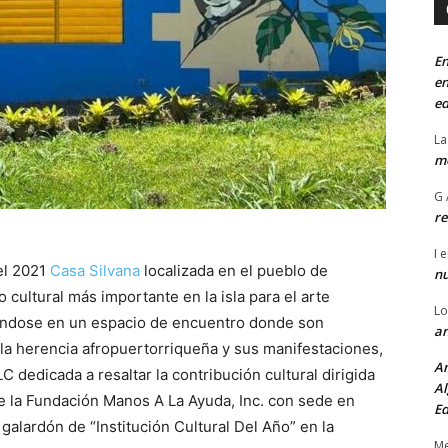
En
en
ed
La
mo
G 
re
I
e
el 2021
Casa Silvana
localizada en el pueblo de
n
ultural más importante en la isla para el arte
Lo
éndose en un espacio de encuentro donde son
an
 la herencia afropuertorriqueña y sus manifestaciones,
An
C dedicada a resaltar la contribución cultural dirigida
Al
de la Fundación Manos A La Ayuda, Inc. con sede en
Ed
galardón de “Institución Cultural Del Año” en la
Me