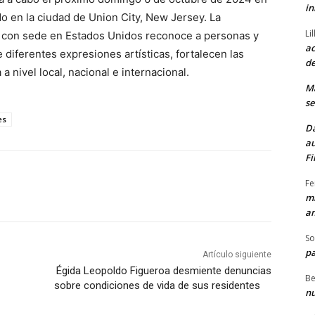
in
do en la ciudad de Union City, New Jersey. La
Li
C con sede en Estados Unidos reconoce a personas y
ac
 diferentes expresiones artísticas, fortalecen las
de
 a nivel local, nacional e internacional.
M
se
es
Da
au
Fi
Fe
mi
am
So
pa
Artículo siguiente
Égida Leopoldo Figueroa desmiente denuncias
Be
sobre condiciones de vida de sus residentes
nu