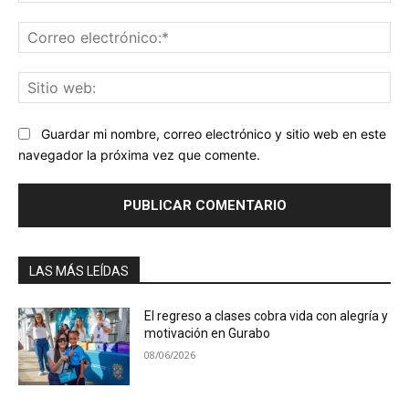
Co
ele
Sit
we
Guardar mi nombre, correo electrónico y sitio web en este
navegador la próxima vez que comente.
LAS MÁS LEÍDAS
El regreso a clases cobra vida con alegría y
motivación en Gurabo
08/06/2026