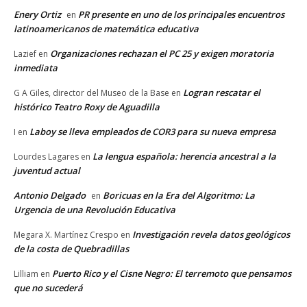
Enery Ortiz
PR presente en uno de los principales encuentros
en
latinoamericanos de matemática educativa
Organizaciones rechazan el PC 25 y exigen moratoria
Lazief
en
inmediata
Logran rescatar el
G A Giles, director del Museo de la Base
en
histórico Teatro Roxy de Aguadilla
Laboy se lleva empleados de COR3 para su nueva empresa
I
en
La lengua española: herencia ancestral a la
Lourdes Lagares
en
juventud actual
Antonio Delgado
Boricuas en la Era del Algoritmo: La
en
Urgencia de una Revolución Educativa
Investigación revela datos geológicos
Megara X. Martínez Crespo
en
de la costa de Quebradillas
Puerto Rico y el Cisne Negro: El terremoto que pensamos
Lilliam
en
que no sucederá