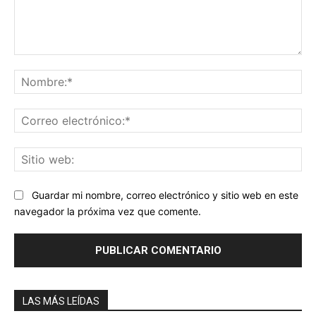
Comentario:
No
Co
ele
Sit
we
Guardar mi nombre, correo electrónico y sitio web en este
navegador la próxima vez que comente.
LAS MÁS LEÍDAS