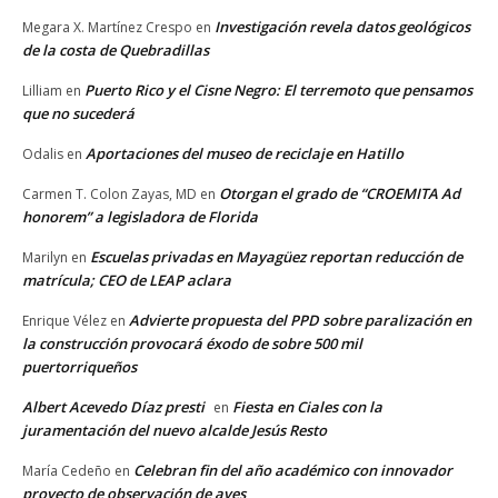
Investigación revela datos geológicos
Megara X. Martínez Crespo
en
de la costa de Quebradillas
Puerto Rico y el Cisne Negro: El terremoto que pensamos
Lilliam
en
que no sucederá
Aportaciones del museo de reciclaje en Hatillo
Odalis
en
Otorgan el grado de “CROEMITA Ad
Carmen T. Colon Zayas, MD
en
honorem” a legisladora de Florida
Escuelas privadas en Mayagüez reportan reducción de
Marilyn
en
matrícula; CEO de LEAP aclara
Advierte propuesta del PPD sobre paralización en
Enrique Vélez
en
la construcción provocará éxodo de sobre 500 mil
puertorriqueños
Albert Acevedo Díaz presti
Fiesta en Ciales con la
en
juramentación del nuevo alcalde Jesús Resto
Celebran fin del año académico con innovador
María Cedeño
en
proyecto de observación de aves