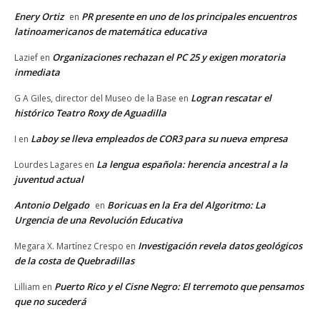
Enery Ortiz
PR presente en uno de los principales encuentros
en
latinoamericanos de matemática educativa
Organizaciones rechazan el PC 25 y exigen moratoria
Lazief
en
inmediata
Logran rescatar el
G A Giles, director del Museo de la Base
en
histórico Teatro Roxy de Aguadilla
Laboy se lleva empleados de COR3 para su nueva empresa
I
en
La lengua española: herencia ancestral a la
Lourdes Lagares
en
juventud actual
Antonio Delgado
Boricuas en la Era del Algoritmo: La
en
Urgencia de una Revolución Educativa
Investigación revela datos geológicos
Megara X. Martínez Crespo
en
de la costa de Quebradillas
Puerto Rico y el Cisne Negro: El terremoto que pensamos
Lilliam
en
que no sucederá