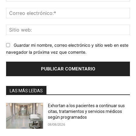
Co
ele
Sit
we
Guardar mi nombre, correo electrónico y sitio web en este
navegador la próxima vez que comente.
LAS MÁS LEÍDAS
Exhortan a los pacientes a continuar sus
citas, tratamientos y servicios médicos
según programados
08/08/2026