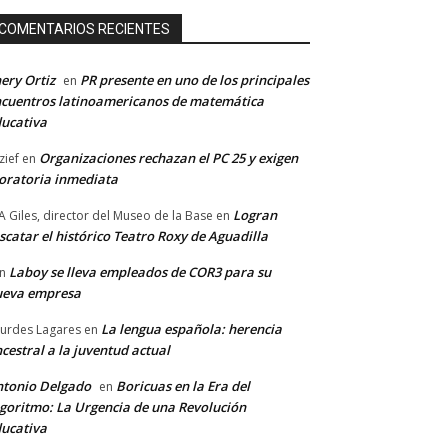
COMENTARIOS RECIENTES
ery Ortiz
PR presente en uno de los principales
en
cuentros latinoamericanos de matemática
ucativa
Organizaciones rechazan el PC 25 y exigen
zief
en
ratoria inmediata
Logran
A Giles, director del Museo de la Base
en
scatar el histórico Teatro Roxy de Aguadilla
Laboy se lleva empleados de COR3 para su
n
ueva empresa
La lengua española: herencia
urdes Lagares
en
cestral a la juventud actual
tonio Delgado
Boricuas en la Era del
en
goritmo: La Urgencia de una Revolución
ucativa