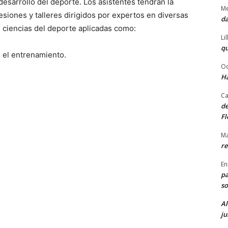
esarrollo del deporte. Los asistentes tendrán la
Me
esiones y talleres dirigidos por expertos en diversas
da
s ciencias del deporte aplicadas como:
Li
qu
n el entrenamiento.
Od
Ha
Ca
de
Fl
Ma
re
En
pa
so
Al
ju