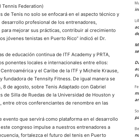
Ma
 Tennis Federation)
in
 de Tenis no solo se enfocará en el aspecto técnico y
Li
l desarrollo profesional de los entrenadores,
ac
ara mejorar sus prácticas, contribuir al crecimiento
de
los jóvenes tenistas en Puerto Rico” indicó el Dr.
M
se
ras de educación continua de ITF Academy y PRTA,
os ponentes locales e internacionales entre ellos:
Da
au
e Centroamérica y el Caribe de la ITF y Michele Krause,
Fi
y fundadora de Tennsity Fitness. De igual manera se
es, 8 de agosto, sobre Tenis Adaptado con Gabriel
Fe
mi
is de Silla de Ruedas de la Universidad de Houston y
am
A, entre otros conferenciantes de renombre en las
So
pa
 evento que servirá como plataforma en el desarrollo
e este congreso impulse a nuestros entrenadores a
Be
cuencia, fortalezca el futuro del tenis en Puerto
nu