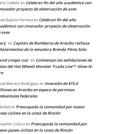
Celebran fin del año académico con
ría Cedeño
en
novador proyecto de observación de aves
Celebran fin del año
llian Bayron Ferreira
en
adémico con innovador proyecto de observación
 aves
ary
Capitán de Bomberos de Arecibo rechaza
en
ñalamientos de la senadora Brenda Pérez Soto
vid crespo ruiz
Comienzan las exhibiciones de
en
tos del Hot Wheels Monster Trucks Live™: Glow-N-
re
Inversión de $15.6
izal Marrero Rodriguez
en
llones en Arecibo en espera de permisos
bientales federales
Preocupada la comunidad por nuevo
ledad
en
seo ciclista en la costa de Rincón
Preocupada la comunidad por
njamin Colucci
en
evo paseo ciclista en la costa de Rincón