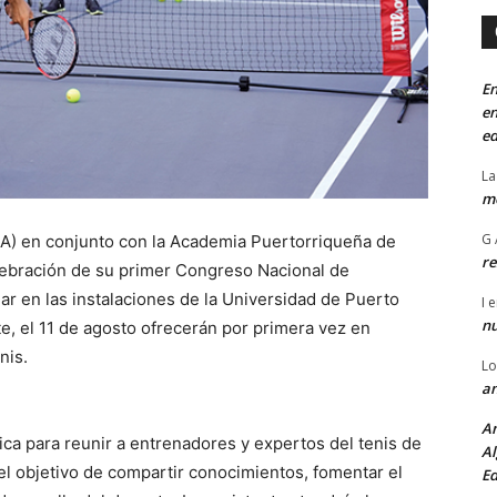
En
en
ed
La
mo
G 
TA) en conjunto con la Academia Puertorriqueña de
re
lebración de su primer Congreso Nacional de
ar en las instalaciones de la Universidad de Puerto
I
e
n
te, el 11 de agosto ofrecerán por primera vez en
nis.
Lo
an
An
ca para reunir a entrenadores y expertos del tenis de
Al
n el objetivo de compartir conocimientos, fomentar el
Ed