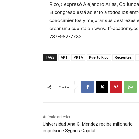
Rico,» expresó Alejandro Arias, Co funda
El congreso está abierto a todos los ent
conocimientos y mejorar sus destrezas e
crear una cuenta en www.itf-academy.co
787-982-7782.
TAGS
APT
PRTA
Puerto Rico
Recientes
Cuota
Artículo anterior
Universidad Ana G. Méndez recibe millonario
impulsode Sygnus Capital