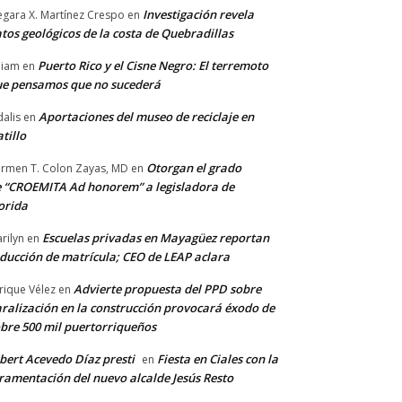
Investigación revela
gara X. Martínez Crespo
en
tos geológicos de la costa de Quebradillas
Puerto Rico y el Cisne Negro: El terremoto
lliam
en
e pensamos que no sucederá
Aportaciones del museo de reciclaje en
alis
en
tillo
Otorgan el grado
rmen T. Colon Zayas, MD
en
 “CROEMITA Ad honorem” a legisladora de
orida
Escuelas privadas en Mayagüez reportan
rilyn
en
ducción de matrícula; CEO de LEAP aclara
Advierte propuesta del PPD sobre
rique Vélez
en
ralización en la construcción provocará éxodo de
bre 500 mil puertorriqueños
bert Acevedo Díaz presti
Fiesta en Ciales con la
en
ramentación del nuevo alcalde Jesús Resto