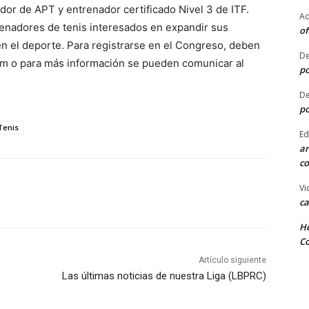
dor de APT y entrenador certificado Nivel 3 de ITF.
Ad
renadores de tenis interesados en expandir sus
of
n el deporte. Para registrarse en el Congreso, deben
De
m o para más información se pueden comunicar al
po
De
po
Tenis
Ed
ar
co
Vi
ca
He
Co
Artículo siguiente
Las últimas noticias de nuestra Liga (LBPRC)