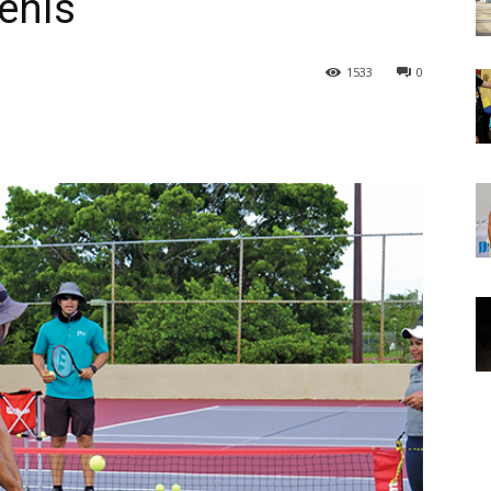
enis
1533
0