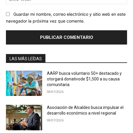
we
Guardar mi nombre, correo electrónico y sitio web en este
navegador la próxima vez que comente.
LAS MÁS LEÍDAS
AARP busca voluntario 50+ destacado y
otorgará donativode $1,500 a su causa
comunitaria
08/07/2026
Asociación de Alcaldes busca impulsar el
desarrollo económico a nivel regional
08/07/2026