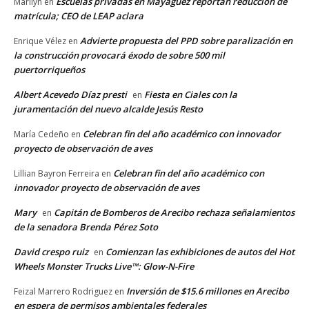
Escuelas privadas en Mayagüez reportan reducción de
Marilyn
en
matrícula; CEO de LEAP aclara
Advierte propuesta del PPD sobre paralización en
Enrique Vélez
en
la construcción provocará éxodo de sobre 500 mil
puertorriqueños
Albert Acevedo Díaz presti
Fiesta en Ciales con la
en
juramentación del nuevo alcalde Jesús Resto
Celebran fin del año académico con innovador
María Cedeño
en
proyecto de observación de aves
Celebran fin del año académico con
Lillian Bayron Ferreira
en
innovador proyecto de observación de aves
Mary
Capitán de Bomberos de Arecibo rechaza señalamientos
en
de la senadora Brenda Pérez Soto
David crespo ruiz
Comienzan las exhibiciones de autos del Hot
en
Wheels Monster Trucks Live™: Glow-N-Fire
Inversión de $15.6 millones en Arecibo
Feizal Marrero Rodriguez
en
en espera de permisos ambientales federales