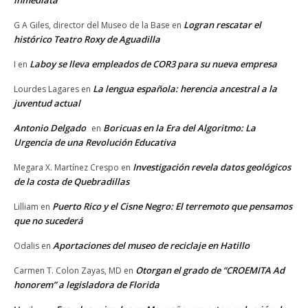
inmediata
Logran rescatar el
G A Giles, director del Museo de la Base
en
histórico Teatro Roxy de Aguadilla
Laboy se lleva empleados de COR3 para su nueva empresa
I
en
La lengua española: herencia ancestral a la
Lourdes Lagares
en
juventud actual
Antonio Delgado
Boricuas en la Era del Algoritmo: La
en
Urgencia de una Revolución Educativa
Investigación revela datos geológicos
Megara X. Martínez Crespo
en
de la costa de Quebradillas
Puerto Rico y el Cisne Negro: El terremoto que pensamos
Lilliam
en
que no sucederá
Aportaciones del museo de reciclaje en Hatillo
Odalis
en
Otorgan el grado de “CROEMITA Ad
Carmen T. Colon Zayas, MD
en
honorem” a legisladora de Florida