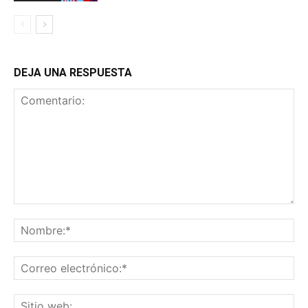
DEJA UNA RESPUESTA
Comentario:
No
Co
ele
Sit