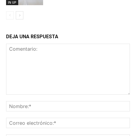
IN UP
DEJA UNA RESPUESTA
Comentario:
No
Co
ele