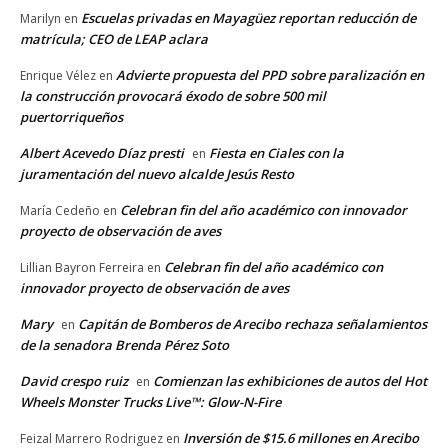
Escuelas privadas en Mayagüez reportan reducción de
Marilyn
en
matrícula; CEO de LEAP aclara
Advierte propuesta del PPD sobre paralización en
Enrique Vélez
en
la construcción provocará éxodo de sobre 500 mil
puertorriqueños
Albert Acevedo Díaz presti
Fiesta en Ciales con la
en
juramentación del nuevo alcalde Jesús Resto
Celebran fin del año académico con innovador
María Cedeño
en
proyecto de observación de aves
Celebran fin del año académico con
Lillian Bayron Ferreira
en
innovador proyecto de observación de aves
Mary
Capitán de Bomberos de Arecibo rechaza señalamientos
en
de la senadora Brenda Pérez Soto
David crespo ruiz
Comienzan las exhibiciones de autos del Hot
en
Wheels Monster Trucks Live™: Glow-N-Fire
Inversión de $15.6 millones en Arecibo
Feizal Marrero Rodriguez
en