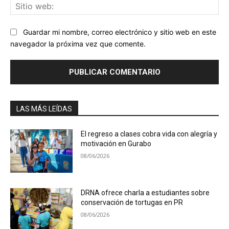
Sit
we
Guardar mi nombre, correo electrónico y sitio web en este
navegador la próxima vez que comente.
LAS MÁS LEÍDAS
El regreso a clases cobra vida con alegría y
motivación en Gurabo
08/06/2026
DRNA ofrece charla a estudiantes sobre
conservación de tortugas en PR
08/06/2026