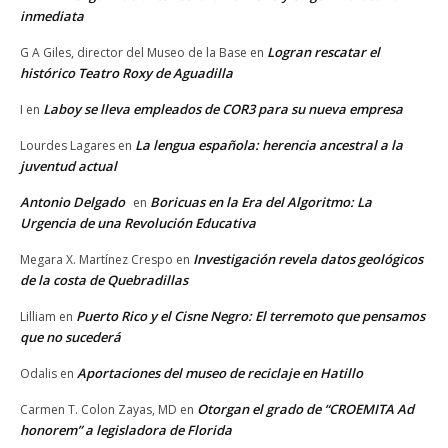
inmediata
Logran rescatar el
G A Giles, director del Museo de la Base
en
histórico Teatro Roxy de Aguadilla
Laboy se lleva empleados de COR3 para su nueva empresa
I
en
La lengua española: herencia ancestral a la
Lourdes Lagares
en
juventud actual
Antonio Delgado
Boricuas en la Era del Algoritmo: La
en
Urgencia de una Revolución Educativa
Investigación revela datos geológicos
Megara X. Martínez Crespo
en
de la costa de Quebradillas
Puerto Rico y el Cisne Negro: El terremoto que pensamos
Lilliam
en
que no sucederá
Aportaciones del museo de reciclaje en Hatillo
Odalis
en
Otorgan el grado de “CROEMITA Ad
Carmen T. Colon Zayas, MD
en
honorem” a legisladora de Florida