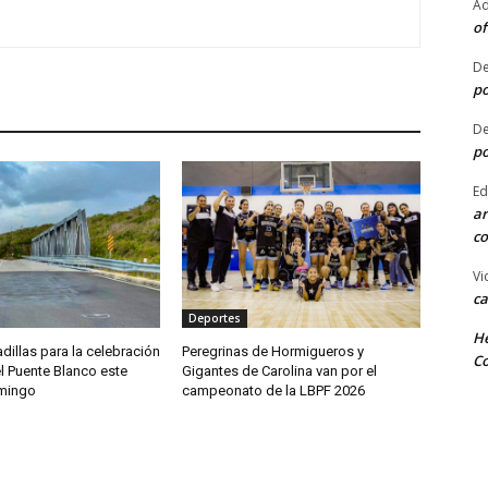
Ad
of
De
po
De
po
Ed
ar
co
Vi
ca
Deportes
He
dillas para la celebración
Peregrinas de Hormigueros y
Co
l Puente Blanco este
Gigantes de Carolina van por el
mingo
campeonato de la LBPF 2026