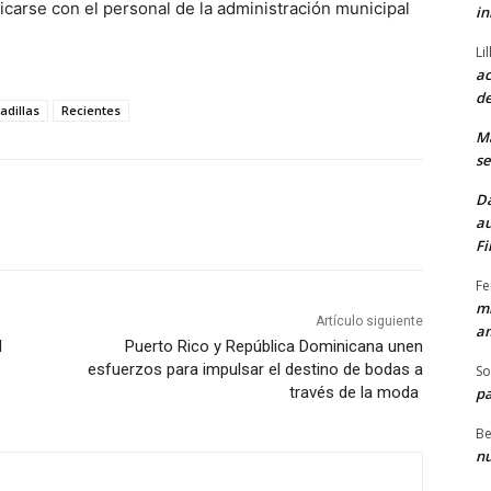
arse con el personal de la administración municipal
in
Li
ac
de
adillas
Recientes
M
se
Da
au
Fi
Fe
mi
Artículo siguiente
am
l
Puerto Rico y República Dominicana unen
esfuerzos para impulsar el destino de bodas a
So
través de la moda
pa
Be
nu