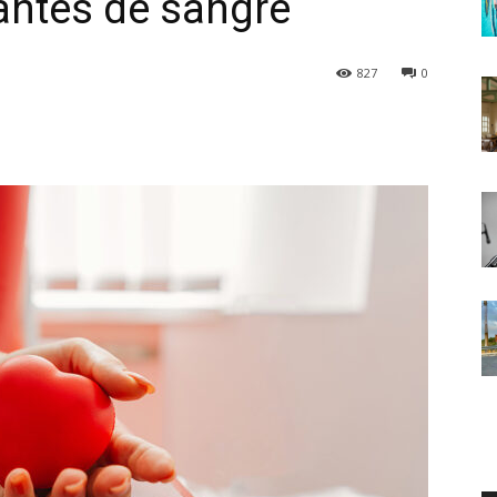
antes de sangre
827
0