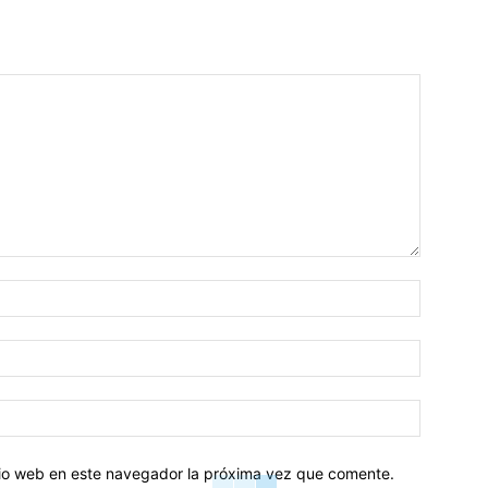
Nombre:
Correo
electróni
Sitio
web:
itio web en este navegador la próxima vez que comente.