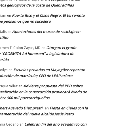
tos geológicos de la costa de Quebradillas
Puerto Rico y el Cisne Negro: El terremoto
lliam
en
e pensamos que no sucederá
Aportaciones del museo de reciclaje en
alis
en
tillo
Otorgan el grado
rmen T. Colon Zayas, MD
en
 “CROEMITA Ad honorem” a legisladora de
orida
Escuelas privadas en Mayagüez reportan
rilyn
en
ducción de matrícula; CEO de LEAP aclara
Advierte propuesta del PPD sobre
rique Vélez
en
ralización en la construcción provocará éxodo de
bre 500 mil puertorriqueños
bert Acevedo Díaz presti
Fiesta en Ciales con la
en
ramentación del nuevo alcalde Jesús Resto
Celebran fin del año académico con
ría Cedeño
en