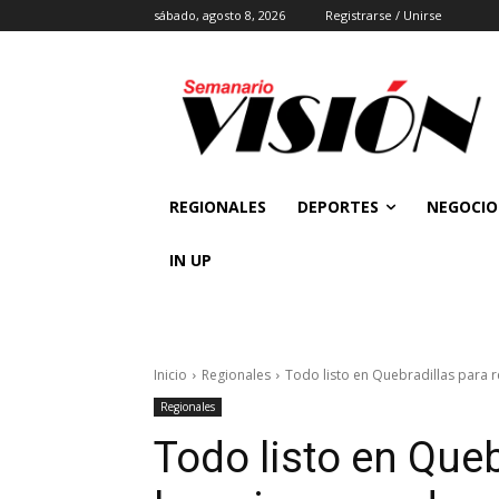
sábado, agosto 8, 2026
Registrarse / Unirse
REGIONALES
DEPORTES
NEGOCIO
IN UP
Inicio
Regionales
Todo listo en Quebradillas para r
Regionales
Todo listo en Queb