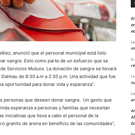
En
en
ed
La
mo
Vélez, anunció que el personal municipal está listo
G 
nar sangre. Esto como parte de un esfuerzo que se
re
 de Servicios Mutuos. La donación de sangre se llevará
 Dalmau de 8:30 a.m a 2:30 p.m. Una actividad que fue
I
e
n
na oportunidad para donar vida y esperanza”.
Lo
an
a las personas que deseen donar sangre. Un gesto que
brinda esperanza a personas y familias que necesitan
An
s iniciativas que lleva a cabo el personal de la
Al
Ed
ro granito de arena en beneficio de las comunidades”,
Me