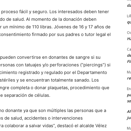
da
 proceso fácil y seguro. Los interesados deben tener
Li
ado de salud. Al momento de la donación deben
qu
ar un mínimo de 110 libras. Jóvenes de 16 y 17 años de
Od
onsentimiento firmado por sus padres o tutor legal el
Ha
Ca
de
 pueden convertirse en donantes de sangre si su
Fl
ersonas con tatuajes y/o perforaciones (“piercings”) si
Ma
cimiento registrado y regulado por el Departamento
re
stériles y se encuentran totalmente sanado. Los
ngre completa o donar plaquetas, procedimiento que
En
pa
e separación de células.
so
como donante ya que son múltiples las personas que a
Al
ju
es de salud, accidentes o intervenciones
 colaborar a salvar vidas”, destacó el alcalde Vélez
Ma