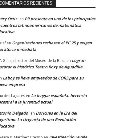
COMENTARIOS RECIENTES
ery Ortiz
PR presente en uno de los principales
en
cuentros latinoamericanos de matemática
ucativa
Organizaciones rechazan el PC 25 y exigen
zief
en
ratoria inmediata
Logran
A Giles, director del Museo de la Base
en
scatar el histórico Teatro Roxy de Aguadilla
Laboy se lleva empleados de COR3 para su
n
ueva empresa
La lengua española: herencia
urdes Lagares
en
cestral a la juventud actual
tonio Delgado
Boricuas en la Era del
en
goritmo: La Urgencia de una Revolución
ucativa
Investigación revela
gara X. Martínez Crespo
en