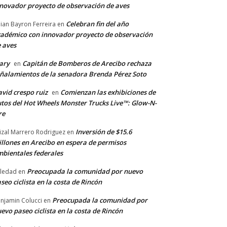
novador proyecto de observación de aves
Celebran fin del año
llian Bayron Ferreira
en
adémico con innovador proyecto de observación
 aves
ary
Capitán de Bomberos de Arecibo rechaza
en
ñalamientos de la senadora Brenda Pérez Soto
vid crespo ruiz
Comienzan las exhibiciones de
en
tos del Hot Wheels Monster Trucks Live™: Glow-N-
re
Inversión de $15.6
izal Marrero Rodriguez
en
llones en Arecibo en espera de permisos
bientales federales
Preocupada la comunidad por nuevo
ledad
en
seo ciclista en la costa de Rincón
Preocupada la comunidad por
njamin Colucci
en
evo paseo ciclista en la costa de Rincón