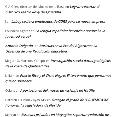
Logran rescatar el
G A Giles, director del Museo de la Base
en
histórico Teatro Roxy de Aguadilla
Laboy se lleva empleados de COR3 para su nueva empresa
I
en
La lengua española: herencia ancestral a la
Lourdes Lagares
en
juventud actual
Antonio Delgado
Boricuas en la Era del Algoritmo: La
en
Urgencia de una Revolución Educativa
Investigación revela datos geológicos
Megara X. Martínez Crespo
en
de la costa de Quebradillas
Puerto Rico y el Cisne Negro: El terremoto que pensamos
Lilliam
en
que no sucederá
Aportaciones del museo de reciclaje en Hatillo
Odalis
en
Otorgan el grado de “CROEMITA Ad
Carmen T. Colon Zayas, MD
en
honorem” a legisladora de Florida
Escuelas privadas en Mayagüez reportan reducción de
Marilyn
en