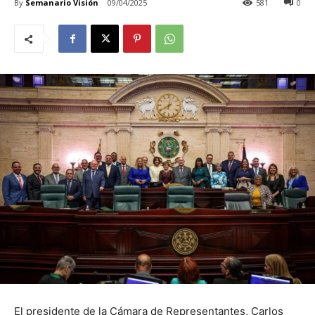
By
Semanario Visión
09/04/2025
581
0
El presidente de la Cámara de Representantes, Carlos