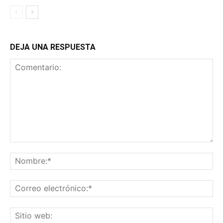
DEJA UNA RESPUESTA
Comentario:
No
Co
ele
Sit
we