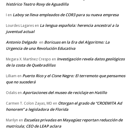
histórico Teatro Roxy de Aguadilla
Laboy se lleva empleados de COR3 para su nueva empresa
I
en
La lengua española: herencia ancestral a la
Lourdes Lagares
en
juventud actual
Antonio Delgado
Boricuas en la Era del Algoritmo: La
en
Urgencia de una Revolución Educativa
Investigación revela datos geológicos
Megara X. Martínez Crespo
en
de la costa de Quebradillas
Puerto Rico y el Cisne Negro: El terremoto que pensamos
Lilliam
en
que no sucederá
Aportaciones del museo de reciclaje en Hatillo
Odalis
en
Otorgan el grado de “CROEMITA Ad
Carmen T. Colon Zayas, MD
en
honorem” a legisladora de Florida
Escuelas privadas en Mayagüez reportan reducción de
Marilyn
en
matrícula; CEO de LEAP aclara