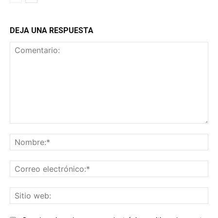
DEJA UNA RESPUESTA
Comentario:
No
Co
ele
Sit
we