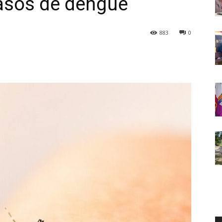
asos de dengue
883
0