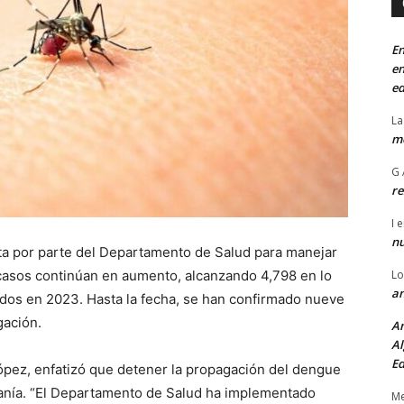
En
en
ed
La
mo
G 
re
I
e
n
ta por parte del Departamento de Salud para manejar
casos continúan en aumento, alcanzando 4,798 en lo
Lo
an
rados en 2023. Hasta la fecha, se han confirmado nueve
gación.
An
Al
Ed
López, enfatizó que detener la propagación del dengue
adanía. “El Departamento de Salud ha implementado
Me