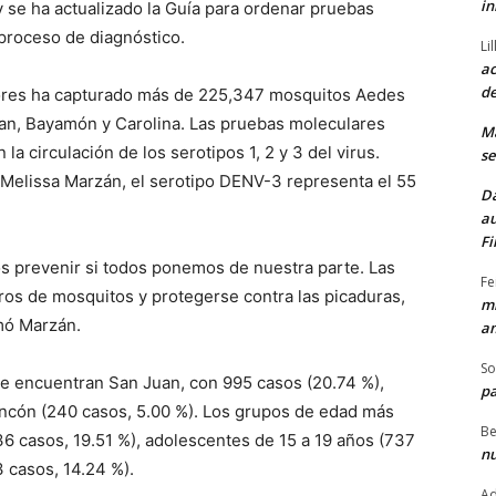
in
 se ha actualizado la Guía para ordenar pruebas
proceso de diagnóstico.
Li
ac
de
ctores ha capturado más de 225,347 mosquitos Aedes
an, Bayamón y Carolina. Las pruebas moleculares
M
a circulación de los serotipos 1, 2 y 3 del virus.
se
, Melissa Marzán, el serotipo DENV-3 representa el 55
Da
au
Fi
 prevenir si todos ponemos de nuestra parte. Las
Fe
ros de mosquitos y protegerse contra las picaduras,
mi
rmó Marzán.
am
So
se encuentran San Juan, con 995 casos (20.74 %),
pa
Rincón (240 casos, 5.00 %). Los grupos de edad más
Be
6 casos, 19.51 %), adolescentes de 15 a 19 años (737
nu
3 casos, 14.24 %).
Ad