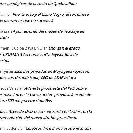
tos geológicos de la costa de Quebradillas
Puerto Rico y el Cisne Negro: El terremoto
lliam
en
e pensamos que no sucederá
Aportaciones del museo de reciclaje en
alis
en
tillo
Otorgan el grado
rmen T. Colon Zayas, MD
en
 “CROEMITA Ad honorem” a legisladora de
orida
Escuelas privadas en Mayagüez reportan
rilyn
en
ducción de matrícula; CEO de LEAP aclara
Advierte propuesta del PPD sobre
rique Vélez
en
ralización en la construcción provocará éxodo de
bre 500 mil puertorriqueños
bert Acevedo Díaz presti
Fiesta en Ciales con la
en
ramentación del nuevo alcalde Jesús Resto
Celebran fin del año académico con
ría Cedeño
en