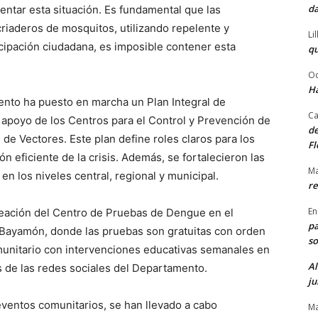
da
entar esta situación. Es fundamental que las
aderos de mosquitos, utilizando repelente y
Li
icipación ciudadana, es imposible contener esta
qu
Od
Ha
mento ha puesto en marcha un Plan Integral de
Ca
 apoyo de los Centros para el Control y Prevención de
de
e Vectores. Este plan define roles claros para los
Fl
 eficiente de la crisis. Además, se fortalecieron las
Ma
en los niveles central, regional y municipal.
re
En
creación del Centro de Pruebas de Dengue en el
pa
Bayamón, donde las pruebas son gratuitas con orden
so
omunitario con intervenciones educativas semanales en
Al
és de las redes sociales del Departamento.
ju
eventos comunitarios, se han llevado a cabo
Ma