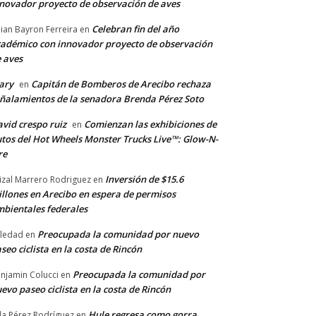
novador proyecto de observación de aves
Celebran fin del año
llian Bayron Ferreira
en
adémico con innovador proyecto de observación
 aves
ary
Capitán de Bomberos de Arecibo rechaza
en
ñalamientos de la senadora Brenda Pérez Soto
vid crespo ruiz
Comienzan las exhibiciones de
en
tos del Hot Wheels Monster Trucks Live™: Glow-N-
re
Inversión de $15.6
izal Marrero Rodriguez
en
llones en Arecibo en espera de permisos
bientales federales
Preocupada la comunidad por nuevo
ledad
en
seo ciclista en la costa de Rincón
Preocupada la comunidad por
njamin Colucci
en
evo paseo ciclista en la costa de Rincón
Hule regresa como gorra
a Pérez Rodríguez
en