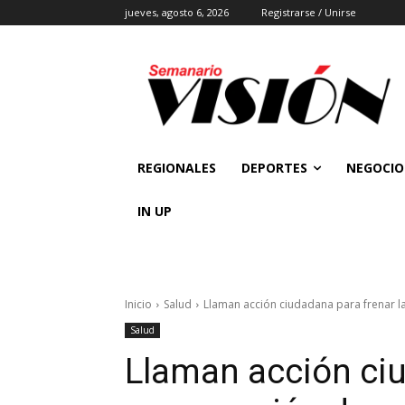
jueves, agosto 6, 2026
Registrarse / Unirse
REGIONALES
DEPORTES
NEGOCIO
IN UP
Inicio
Salud
Llaman acción ciudadana para frenar 
Salud
Llaman acción ciu