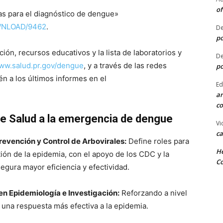
of
as para el diagnóstico de dengue»
OWNLOAD/9462
.
De
po
ón, recursos educativos y la lista de laboratorios y
De
ww.salud.pr.gov/dengue
, y a través de las redes
po
n a los últimos informes en el
Ed
ar
co
e Salud a la emergencia de dengue
Vi
ca
revención y Control de Arbovirales:
Define roles para
He
tión de la epidemia, con el apoyo de los CDC y la
Co
egura mayor eficiencia y efectividad.
en Epidemiología e Investigación:
Reforzando a nivel
r una respuesta más efectiva a la epidemia.