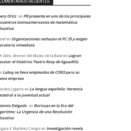
COMENTARIOS RECIENTES
ery Ortiz
PR presente en uno de los principales
en
cuentros latinoamericanos de matemática
ucativa
Organizaciones rechazan el PC 25 y exigen
zief
en
ratoria inmediata
Logran
A Giles, director del Museo de la Base
en
scatar el histórico Teatro Roxy de Aguadilla
Laboy se lleva empleados de COR3 para su
n
ueva empresa
La lengua española: herencia
urdes Lagares
en
cestral a la juventud actual
tonio Delgado
Boricuas en la Era del
en
goritmo: La Urgencia de una Revolución
ucativa
Investigación revela
gara X. Martínez Crespo
en