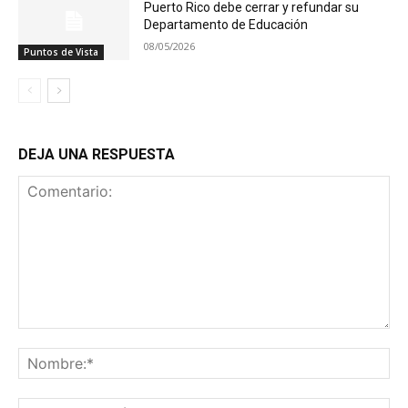
Puerto Rico debe cerrar y refundar su
Departamento de Educación
08/05/2026
Puntos de Vista
DEJA UNA RESPUESTA
Comentario:
No
Co