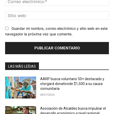
ele
Sit
we
Guardar mi nombre, correo electrónico y sitio web en este
navegador la próxima vez que comente.
LAS MÁS LEÍDAS
AARP busca voluntario 50+ destacado y
otorgará donativode $1,500 a su causa
comunitaria
08/07/2026
Asociación de Alcaldes busca impulsar el
desarrollo económico a nivel regional