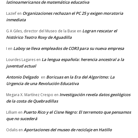
latinoamericanos de matemática educativa
Organizaciones rechazan el PC 25 y exigen moratoria
Lazief
en
inmediata
Logran rescatar el
G A Giles, director del Museo de la Base
en
histórico Teatro Roxy de Aguadilla
Laboy se lleva empleados de COR3 para su nueva empresa
I
en
La lengua española: herencia ancestral a la
Lourdes Lagares
en
juventud actual
Antonio Delgado
Boricuas en la Era del Algoritmo: La
en
Urgencia de una Revolución Educativa
Investigación revela datos geológicos
Megara X. Martínez Crespo
en
de la costa de Quebradillas
Puerto Rico y el Cisne Negro: El terremoto que pensamos
Lilliam
en
que no sucederá
Aportaciones del museo de reciclaje en Hatillo
Odalis
en