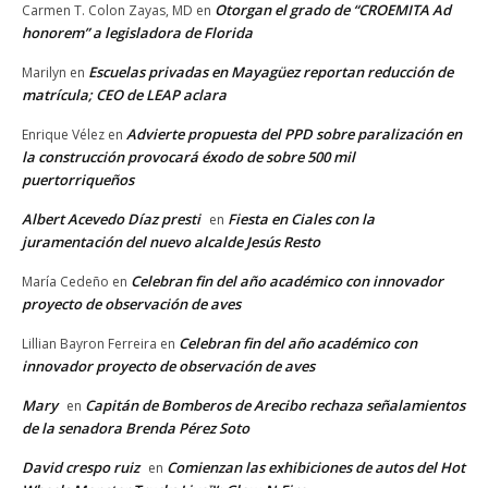
Otorgan el grado de “CROEMITA Ad
Carmen T. Colon Zayas, MD
en
honorem” a legisladora de Florida
Escuelas privadas en Mayagüez reportan reducción de
Marilyn
en
matrícula; CEO de LEAP aclara
Advierte propuesta del PPD sobre paralización en
Enrique Vélez
en
la construcción provocará éxodo de sobre 500 mil
puertorriqueños
Albert Acevedo Díaz presti
Fiesta en Ciales con la
en
juramentación del nuevo alcalde Jesús Resto
Celebran fin del año académico con innovador
María Cedeño
en
proyecto de observación de aves
Celebran fin del año académico con
Lillian Bayron Ferreira
en
innovador proyecto de observación de aves
Mary
Capitán de Bomberos de Arecibo rechaza señalamientos
en
de la senadora Brenda Pérez Soto
David crespo ruiz
Comienzan las exhibiciones de autos del Hot
en