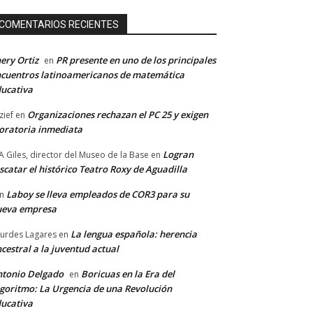
COMENTARIOS RECIENTES
ery Ortiz
PR presente en uno de los principales
en
cuentros latinoamericanos de matemática
ucativa
Organizaciones rechazan el PC 25 y exigen
zief
en
ratoria inmediata
Logran
A Giles, director del Museo de la Base
en
scatar el histórico Teatro Roxy de Aguadilla
Laboy se lleva empleados de COR3 para su
n
ueva empresa
La lengua española: herencia
urdes Lagares
en
cestral a la juventud actual
tonio Delgado
Boricuas en la Era del
en
goritmo: La Urgencia de una Revolución
ucativa