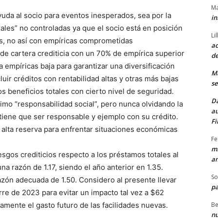
Ma
da al socio para eventos inesperados, sea por la
in
ales” no controladas ya que el socio está en posición
Li
as, no así con empíricas comprometidas
ac
de cartera crediticia con un 70% de empírica superior
de
 empíricas baja para garantizar una diversificación
M
uir créditos con rentabilidad altas y otras más bajas
se
s beneficios totales con cierto nivel de seguridad.
Da
imo “responsabilidad social”, pero nunca olvidando la
au
o tiene que ser responsable y ejemplo con su crédito.
Fi
 alta reserva para enfrentar situaciones económicas
Fe
mi
esgos crediticios respecto a los préstamos totales al
am
a razón de 1.17, siendo el año anterior en 1.35.
So
zón adecuada de 1.50. Considero al presente llevar
pa
re de 2023 para evitar un impacto tal vez a $62
Be
amente el gasto futuro de las facilidades nuevas.
nu