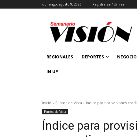
domingo, agosto 9, 2026
Registrarse / Unirse
REGIONALES
DEPORTES
NEGOCIO
IN UP
Inicio
Puntos de Vista
Índice para provisiones credi
Puntos de Vista
Índice para provis