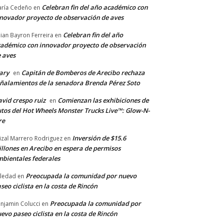
Celebran fin del año académico con
ría Cedeño
en
novador proyecto de observación de aves
Celebran fin del año
llian Bayron Ferreira
en
adémico con innovador proyecto de observación
 aves
ary
Capitán de Bomberos de Arecibo rechaza
en
ñalamientos de la senadora Brenda Pérez Soto
vid crespo ruiz
Comienzan las exhibiciones de
en
tos del Hot Wheels Monster Trucks Live™: Glow-N-
re
Inversión de $15.6
izal Marrero Rodriguez
en
llones en Arecibo en espera de permisos
bientales federales
Preocupada la comunidad por nuevo
ledad
en
seo ciclista en la costa de Rincón
Preocupada la comunidad por
njamin Colucci
en
evo paseo ciclista en la costa de Rincón