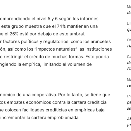
Me
da
mprendiendo el nivel 5 y 6 según los informes
Li
 este grupo muestra que el 74% mantienen una
qu
ue el 26% está por debajo de este umbral.
Od
actores políticos y regulatorios, como los aranceles
Ha
ión, así como los “impactos naturales” las instituciones
e restringir el crédito de muchas formas. Esto podría
Ca
de
ingiendo la empírica, limitando el volumen de
Fl
Ma
re
onómico de una cooperativa. Por lo tanto, se tiene que
En
pa
tos embates económicos contra la cartera crediticia.
so
 colocan facilidades crediticias en empíricas baja
 incrementar la cartera emproblemada.
Al
ju