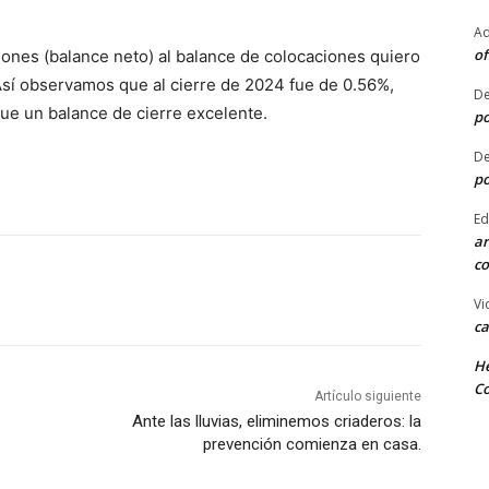
Ad
of
iones (balance neto) al balance de colocaciones quiero
. Así observamos que al cierre de 2024 fue de 0.56%,
De
fue un balance de cierre excelente.
po
De
po
Ed
ar
co
Vi
ca
He
Co
Artículo siguiente
Ante las lluvias, eliminemos criaderos: la
prevención comienza en casa.