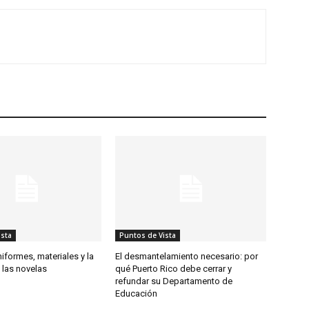
ista
Puntos de Vista
iformes, materiales y la
El desmantelamiento necesario: por
 las novelas
qué Puerto Rico debe cerrar y
refundar su Departamento de
Educación