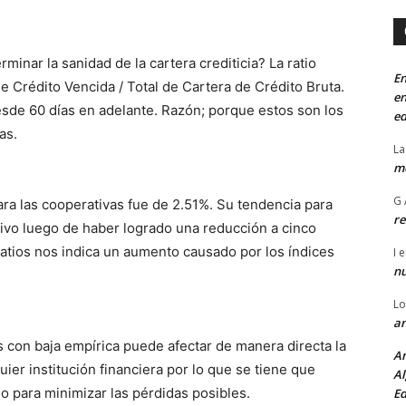
minar la sanidad de la cartera crediticia? La ratio
En
de Crédito Vencida / Total de Cartera de Crédito Bruta.
en
de 60 días en adelante. Razón; porque estos son los
ed
as.
La
mo
G 
para las cooperativas fue de 2.51%. Su tendencia para
re
tivo luego de haber logrado una reducción a cinco
ratios nos indica un aumento causado por los índices
I
e
n
Lo
an
 con baja empírica puede afectar de manera directa la
An
quier institución financiera por lo que se tiene que
Al
cio para minimizar las pérdidas posibles.
Ed