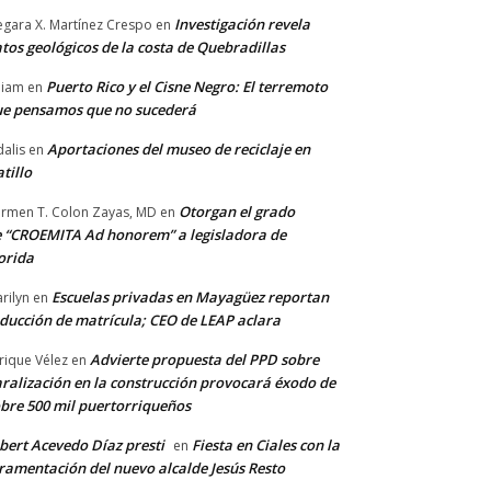
Investigación revela
gara X. Martínez Crespo
en
tos geológicos de la costa de Quebradillas
Puerto Rico y el Cisne Negro: El terremoto
lliam
en
e pensamos que no sucederá
Aportaciones del museo de reciclaje en
alis
en
tillo
Otorgan el grado
rmen T. Colon Zayas, MD
en
 “CROEMITA Ad honorem” a legisladora de
orida
Escuelas privadas en Mayagüez reportan
rilyn
en
ducción de matrícula; CEO de LEAP aclara
Advierte propuesta del PPD sobre
rique Vélez
en
ralización en la construcción provocará éxodo de
bre 500 mil puertorriqueños
bert Acevedo Díaz presti
Fiesta en Ciales con la
en
ramentación del nuevo alcalde Jesús Resto