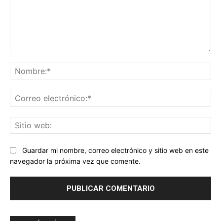
Comentario:
No
Co
ele
Sit
we
Guardar mi nombre, correo electrónico y sitio web en este
navegador la próxima vez que comente.