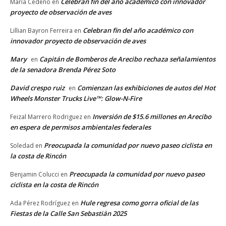
Celebran fin del año académico con innovador
María Cedeño
en
proyecto de observación de aves
Celebran fin del año académico con
Lillian Bayron Ferreira
en
innovador proyecto de observación de aves
Mary
Capitán de Bomberos de Arecibo rechaza señalamientos
en
de la senadora Brenda Pérez Soto
David crespo ruiz
Comienzan las exhibiciones de autos del Hot
en
Wheels Monster Trucks Live™: Glow-N-Fire
Inversión de $15.6 millones en Arecibo
Feizal Marrero Rodriguez
en
en espera de permisos ambientales federales
Preocupada la comunidad por nuevo paseo ciclista en
Soledad
en
la costa de Rincón
Preocupada la comunidad por nuevo paseo
Benjamin Colucci
en
ciclista en la costa de Rincón
Hule regresa como gorra oficial de las
Ada Pérez Rodríguez
en
Fiestas de la Calle San Sebastián 2025