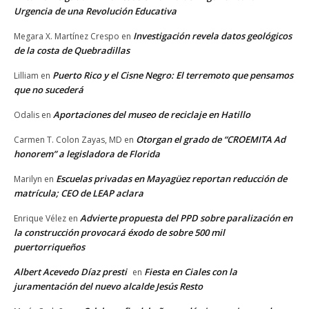
Urgencia de una Revolución Educativa
Investigación revela datos geológicos
Megara X. Martínez Crespo
en
de la costa de Quebradillas
Puerto Rico y el Cisne Negro: El terremoto que pensamos
Lilliam
en
que no sucederá
Aportaciones del museo de reciclaje en Hatillo
Odalis
en
Otorgan el grado de “CROEMITA Ad
Carmen T. Colon Zayas, MD
en
honorem” a legisladora de Florida
Escuelas privadas en Mayagüez reportan reducción de
Marilyn
en
matrícula; CEO de LEAP aclara
Advierte propuesta del PPD sobre paralización en
Enrique Vélez
en
la construcción provocará éxodo de sobre 500 mil
puertorriqueños
Albert Acevedo Díaz presti
Fiesta en Ciales con la
en
juramentación del nuevo alcalde Jesús Resto