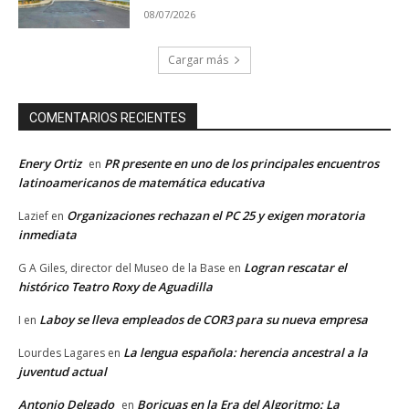
08/07/2026
Cargar más
COMENTARIOS RECIENTES
Enery Ortiz
PR presente en uno de los principales encuentros
en
latinoamericanos de matemática educativa
Organizaciones rechazan el PC 25 y exigen moratoria
Lazief
en
inmediata
Logran rescatar el
G A Giles, director del Museo de la Base
en
histórico Teatro Roxy de Aguadilla
Laboy se lleva empleados de COR3 para su nueva empresa
I
en
La lengua española: herencia ancestral a la
Lourdes Lagares
en
juventud actual
Antonio Delgado
Boricuas en la Era del Algoritmo: La
en