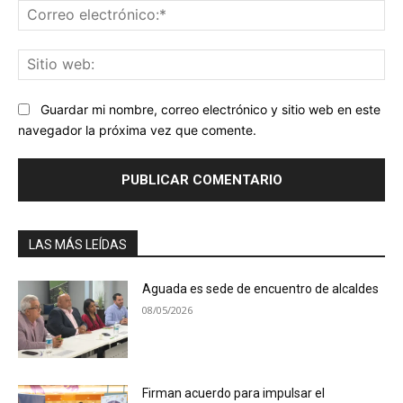
Co
ele
Sit
we
Guardar mi nombre, correo electrónico y sitio web en este
navegador la próxima vez que comente.
LAS MÁS LEÍDAS
Aguada es sede de encuentro de alcaldes
08/05/2026
Firman acuerdo para impulsar el