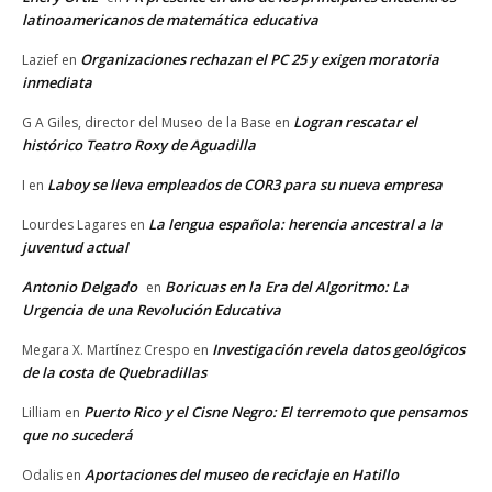
latinoamericanos de matemática educativa
Organizaciones rechazan el PC 25 y exigen moratoria
Lazief
en
inmediata
Logran rescatar el
G A Giles, director del Museo de la Base
en
histórico Teatro Roxy de Aguadilla
Laboy se lleva empleados de COR3 para su nueva empresa
I
en
La lengua española: herencia ancestral a la
Lourdes Lagares
en
juventud actual
Antonio Delgado
Boricuas en la Era del Algoritmo: La
en
Urgencia de una Revolución Educativa
Investigación revela datos geológicos
Megara X. Martínez Crespo
en
de la costa de Quebradillas
Puerto Rico y el Cisne Negro: El terremoto que pensamos
Lilliam
en
que no sucederá
Aportaciones del museo de reciclaje en Hatillo
Odalis
en