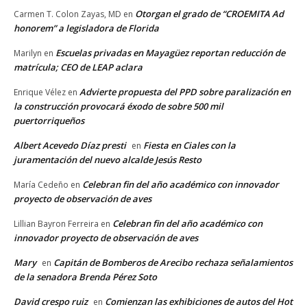
Otorgan el grado de “CROEMITA Ad
Carmen T. Colon Zayas, MD
en
honorem” a legisladora de Florida
Escuelas privadas en Mayagüez reportan reducción de
Marilyn
en
matrícula; CEO de LEAP aclara
Advierte propuesta del PPD sobre paralización en
Enrique Vélez
en
la construcción provocará éxodo de sobre 500 mil
puertorriqueños
Albert Acevedo Díaz presti
Fiesta en Ciales con la
en
juramentación del nuevo alcalde Jesús Resto
Celebran fin del año académico con innovador
María Cedeño
en
proyecto de observación de aves
Celebran fin del año académico con
Lillian Bayron Ferreira
en
innovador proyecto de observación de aves
Mary
Capitán de Bomberos de Arecibo rechaza señalamientos
en
de la senadora Brenda Pérez Soto
David crespo ruiz
Comienzan las exhibiciones de autos del Hot
en