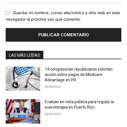
we
Guardar mi nombre, correo electrónico y sitio web en este
navegador la próxima vez que comente.
LAS MÁS LEÍDAS
14 congresistas republicanos solicitan
acción sobre pagos de Medicare
Advantage en PR
08/08/2026
Evalúan en vista pública para regular la
sueroterapia en Puerto Rico
08/08/2026