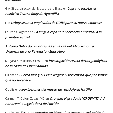
Logran rescatar el
G A Giles, director del Museo de la Base
en
histórico Teatro Roxy de Aguadilla
Laboy se lleva empleados de COR3 para su nueva empresa
I
en
La lengua española: herencia ancestral a la
Lourdes Lagares
en
juventud actual
Antonio Delgado
Boricuas en la Era del Algoritmo: La
en
Urgencia de una Revolución Educativa
Investigación revela datos geológicos
Megara X. Martínez Crespo
en
de la costa de Quebradillas
Puerto Rico y el Cisne Negro: El terremoto que pensamos
Lilliam
en
que no sucederá
Aportaciones del museo de reciclaje en Hatillo
Odalis
en
Otorgan el grado de “CROEMITA Ad
Carmen T. Colon Zayas, MD
en
honorem” a legisladora de Florida
Escuelas privadas en Mayagüez reportan reducción de
Marilyn
en