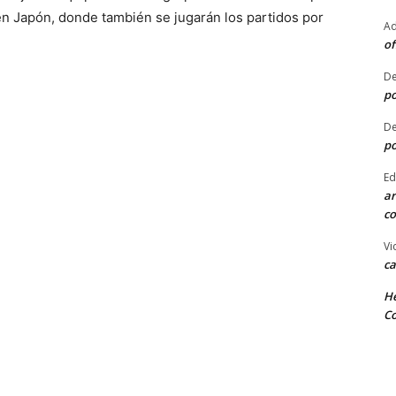
n Japón, donde también se jugarán los partidos por
Ad
of
De
po
De
po
Ed
ar
co
Vi
ca
He
Co