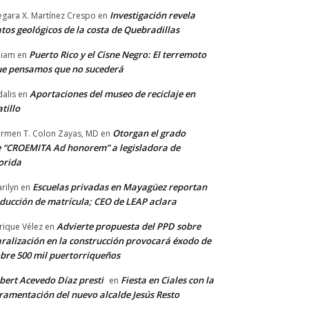
Investigación revela
gara X. Martínez Crespo
en
tos geológicos de la costa de Quebradillas
Puerto Rico y el Cisne Negro: El terremoto
lliam
en
e pensamos que no sucederá
Aportaciones del museo de reciclaje en
alis
en
tillo
Otorgan el grado
rmen T. Colon Zayas, MD
en
 “CROEMITA Ad honorem” a legisladora de
orida
Escuelas privadas en Mayagüez reportan
rilyn
en
ducción de matrícula; CEO de LEAP aclara
Advierte propuesta del PPD sobre
rique Vélez
en
ralización en la construcción provocará éxodo de
bre 500 mil puertorriqueños
bert Acevedo Díaz presti
Fiesta en Ciales con la
en
ramentación del nuevo alcalde Jesús Resto