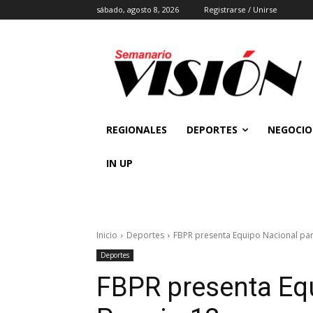
sábado, agosto 8, 2026
Registrarse / Unirse
REGIONALES
DEPORTES
NEGOCIO
IN UP
Inicio
Deportes
FBPR presenta Equipo Nacional par
Deportes
FBPR presenta Equ