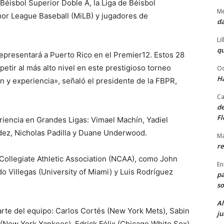
Béisbol Superior Doble A, la Liga de Béisbol
Me
or League Baseball (MiLB) y jugadores de
da
Li
qu
epresentará a Puerto Rico en el Premier12. Estos 28
tir al más alto nivel en este prestigioso torneo
Od
Ha
en y experiencia», señaló el presidente de la FBPR,
Ca
de
Fl
riencia en Grandes Ligas: Vimael Machín, Yadiel
ez, Nicholas Padilla y Duane Underwood.
Ma
re
Collegiate Athletic Association (NCAA), como John
En
do Villegas (University of Miami) y Luis Rodríguez
pa
so
Al
rte del equipo: Carlos Cortés (New York Mets), Sabin
ju
 (New York Yankees), Edrick Félix (Chicago White Sox),