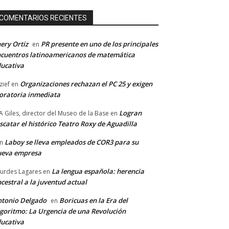
COMENTARIOS RECIENTES
ery Ortiz
PR presente en uno de los principales
en
cuentros latinoamericanos de matemática
ucativa
Organizaciones rechazan el PC 25 y exigen
zief
en
ratoria inmediata
Logran
A Giles, director del Museo de la Base
en
scatar el histórico Teatro Roxy de Aguadilla
Laboy se lleva empleados de COR3 para su
n
ueva empresa
La lengua española: herencia
urdes Lagares
en
cestral a la juventud actual
tonio Delgado
Boricuas en la Era del
en
goritmo: La Urgencia de una Revolución
ucativa