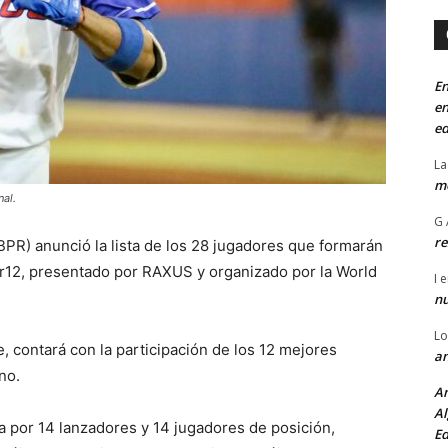
En
en
ed
La
mo
nal.
G 
re
BPR) anunció la lista de los 28 jugadores que formarán
er12, presentado por RAXUS y organizado por la World
I
e
n
Lo
 contará con la participación de los 12 mejores
an
no.
An
Al
 por 14 lanzadores y 14 jugadores de posición,
Ed