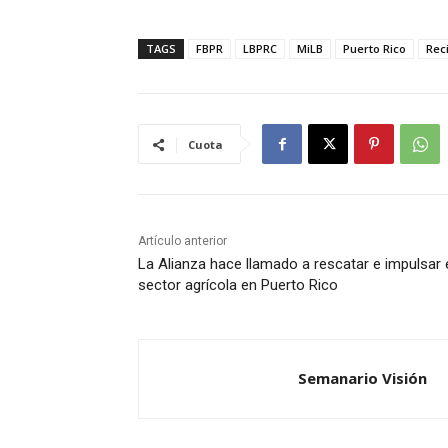
TAGS
FBPR
LBPRC
MiLB
Puerto Rico
Rec
Cuota
Artículo anterior
La Alianza hace llamado a rescatar e impulsar 
sector agrícola en Puerto Rico
Semanario Visión