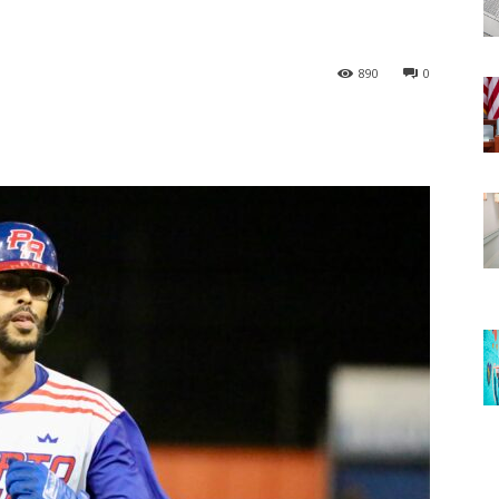
890
0