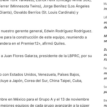
Ma
Ferrer (Minnesota Twins), Jorge Benítez (Los Ángeles
in
ants), Osvaldo Berríos (St. Louis Cardinals) y
Li
ac
de
de nuestro gerente general, Edwin Rodríguez Rodríguez.
M
ve para la construcción de este equipo, reuniendo a
se
andera en el Premier12», afirmó Quiles.
Da
au
 a Juan Flores Galarza, presidente de la LBPRC, por su
Fi
Fe
mi
to con Estados Unidos, Venezuela, Países Bajos,
am
cluye a Japón, Corea del Sur, China Taipei, Cuba,
So
pa
mbre en México para el Grupo A y el 13 de noviembre
Be
nu
 mejores equipos de cada grupo avanzarán a la súper