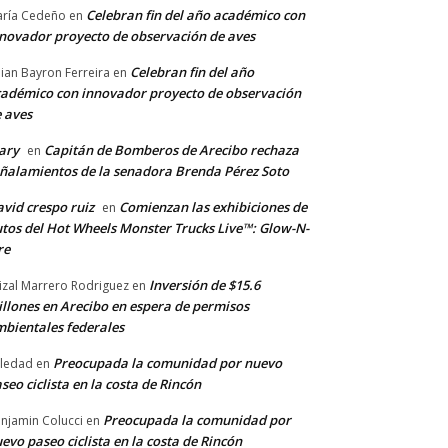
Celebran fin del año académico con
ría Cedeño
en
novador proyecto de observación de aves
Celebran fin del año
llian Bayron Ferreira
en
adémico con innovador proyecto de observación
 aves
ary
Capitán de Bomberos de Arecibo rechaza
en
ñalamientos de la senadora Brenda Pérez Soto
vid crespo ruiz
Comienzan las exhibiciones de
en
tos del Hot Wheels Monster Trucks Live™: Glow-N-
re
Inversión de $15.6
izal Marrero Rodriguez
en
llones en Arecibo en espera de permisos
bientales federales
Preocupada la comunidad por nuevo
ledad
en
seo ciclista en la costa de Rincón
Preocupada la comunidad por
njamin Colucci
en
evo paseo ciclista en la costa de Rincón