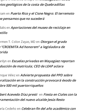
tos geológicos de la costa de Quebradillas
Puerto Rico y el Cisne Negro: El terremoto
lliam
en
e pensamos que no sucederá
Aportaciones del museo de reciclaje en
alis
en
tillo
Otorgan el grado
rmen T. Colon Zayas, MD
en
 “CROEMITA Ad honorem” a legisladora de
orida
Escuelas privadas en Mayagüez reportan
rilyn
en
ducción de matrícula; CEO de LEAP aclara
Advierte propuesta del PPD sobre
rique Vélez
en
ralización en la construcción provocará éxodo de
bre 500 mil puertorriqueños
bert Acevedo Díaz presti
Fiesta en Ciales con la
en
ramentación del nuevo alcalde Jesús Resto
Celebran fin del año académico con
ría Cedeño
en