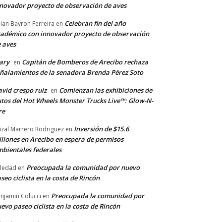
novador proyecto de observación de aves
Celebran fin del año
llian Bayron Ferreira
en
adémico con innovador proyecto de observación
 aves
ary
Capitán de Bomberos de Arecibo rechaza
en
ñalamientos de la senadora Brenda Pérez Soto
vid crespo ruiz
Comienzan las exhibiciones de
en
tos del Hot Wheels Monster Trucks Live™: Glow-N-
re
Inversión de $15.6
izal Marrero Rodriguez
en
llones en Arecibo en espera de permisos
bientales federales
Preocupada la comunidad por nuevo
ledad
en
seo ciclista en la costa de Rincón
Preocupada la comunidad por
njamin Colucci
en
evo paseo ciclista en la costa de Rincón