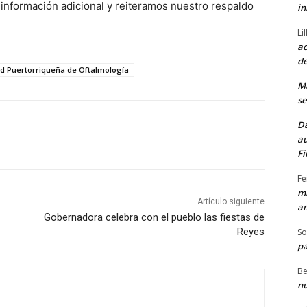
 información adicional y reiteramos nuestro respaldo
in
Li
ac
de
d Puertorriqueña de Oftalmología
M
se
Da
au
Fi
Fe
mi
Artículo siguiente
am
Gobernadora celebra con el pueblo las fiestas de
Reyes
So
pa
Be
nu