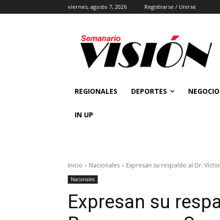
viernes, agosto 7, 2026
Registrarse / Unirse
REGIONALES
DEPORTES
NEGOCIO
IN UP
Inicio
Nacionales
Expresan su respaldo al Dr. Víct
Nacionales
Expresan su respal