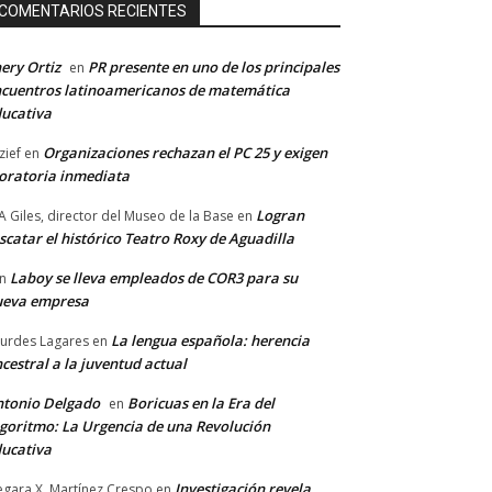
COMENTARIOS RECIENTES
ery Ortiz
PR presente en uno de los principales
en
cuentros latinoamericanos de matemática
ucativa
Organizaciones rechazan el PC 25 y exigen
zief
en
ratoria inmediata
Logran
A Giles, director del Museo de la Base
en
scatar el histórico Teatro Roxy de Aguadilla
Laboy se lleva empleados de COR3 para su
n
ueva empresa
La lengua española: herencia
urdes Lagares
en
cestral a la juventud actual
tonio Delgado
Boricuas en la Era del
en
goritmo: La Urgencia de una Revolución
ucativa
Investigación revela
gara X. Martínez Crespo
en