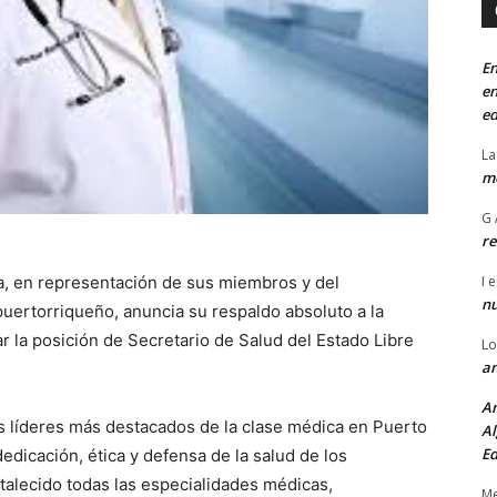
En
en
ed
La
mo
G 
re
a, en representación de sus miembros y del
I
e
n
uertorriqueño, anuncia su respaldo absoluto a la
r la posición de Secretario de Salud del Estado Libre
Lo
an
An
s líderes más destacados de la clase médica en Puerto
Al
Ed
edicación, ética y defensa de la salud de los
talecido todas las especialidades médicas,
Me