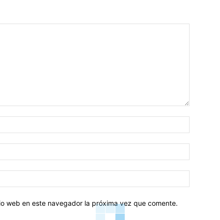
Nombre:
Correo
electróni
Sitio
web:
itio web en este navegador la próxima vez que comente.