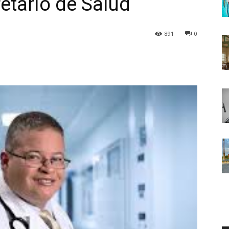
tario de Salud
891
0