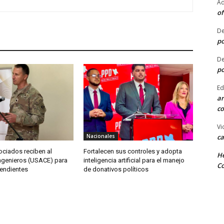
Ad
of
De
po
De
po
Ed
ar
co
Vi
Nacionales
ca
ociados reciben al
Fortalecen sus controles y adopta
He
ngenieros (USACE) para
inteligencia artificial para el manejo
Co
endientes
de donativos políticos