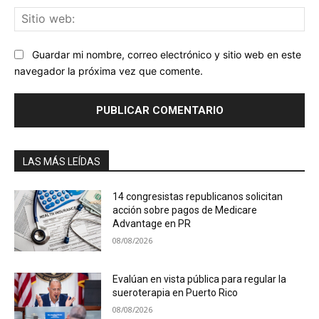
Sit
we
Guardar mi nombre, correo electrónico y sitio web en este
navegador la próxima vez que comente.
LAS MÁS LEÍDAS
14 congresistas republicanos solicitan
acción sobre pagos de Medicare
Advantage en PR
08/08/2026
Evalúan en vista pública para regular la
sueroterapia en Puerto Rico
08/08/2026