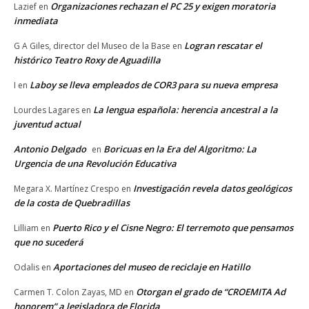
Organizaciones rechazan el PC 25 y exigen moratoria
Lazief
en
inmediata
Logran rescatar el
G A Giles, director del Museo de la Base
en
histórico Teatro Roxy de Aguadilla
Laboy se lleva empleados de COR3 para su nueva empresa
I
en
La lengua española: herencia ancestral a la
Lourdes Lagares
en
juventud actual
Antonio Delgado
Boricuas en la Era del Algoritmo: La
en
Urgencia de una Revolución Educativa
Investigación revela datos geológicos
Megara X. Martínez Crespo
en
de la costa de Quebradillas
Puerto Rico y el Cisne Negro: El terremoto que pensamos
Lilliam
en
que no sucederá
Aportaciones del museo de reciclaje en Hatillo
Odalis
en
Otorgan el grado de “CROEMITA Ad
Carmen T. Colon Zayas, MD
en
honorem” a legisladora de Florida