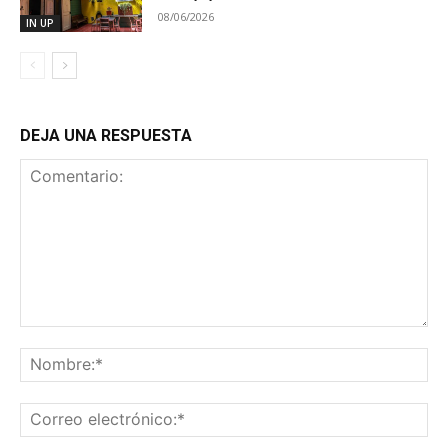
08/06/2026
IN UP
DEJA UNA RESPUESTA
Comentario:
No
Co
ele