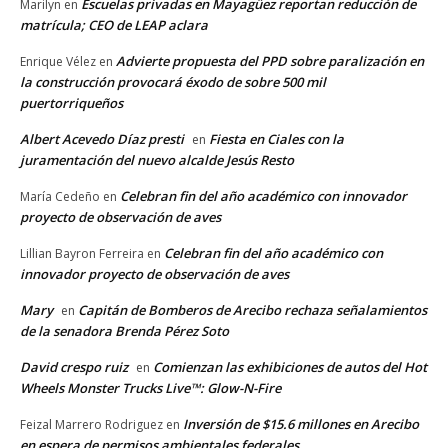
Escuelas privadas en Mayagüez reportan reducción de
Marilyn
en
matrícula; CEO de LEAP aclara
Advierte propuesta del PPD sobre paralización en
Enrique Vélez
en
la construcción provocará éxodo de sobre 500 mil
puertorriqueños
Albert Acevedo Díaz presti
Fiesta en Ciales con la
en
juramentación del nuevo alcalde Jesús Resto
Celebran fin del año académico con innovador
María Cedeño
en
proyecto de observación de aves
Celebran fin del año académico con
Lillian Bayron Ferreira
en
innovador proyecto de observación de aves
Mary
Capitán de Bomberos de Arecibo rechaza señalamientos
en
de la senadora Brenda Pérez Soto
David crespo ruiz
Comienzan las exhibiciones de autos del Hot
en
Wheels Monster Trucks Live™: Glow-N-Fire
Inversión de $15.6 millones en Arecibo
Feizal Marrero Rodriguez
en
en espera de permisos ambientales federales