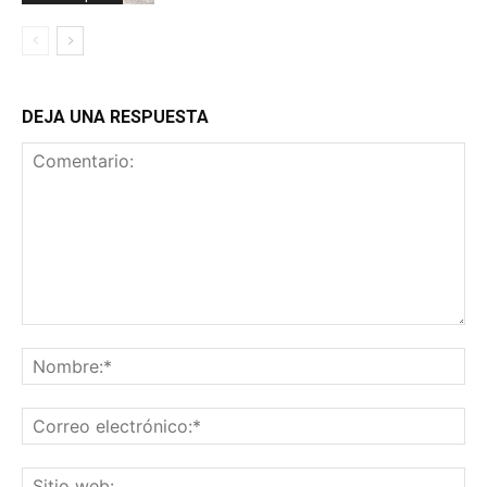
DEJA UNA RESPUESTA
Comentario:
No
Co
ele
Sit