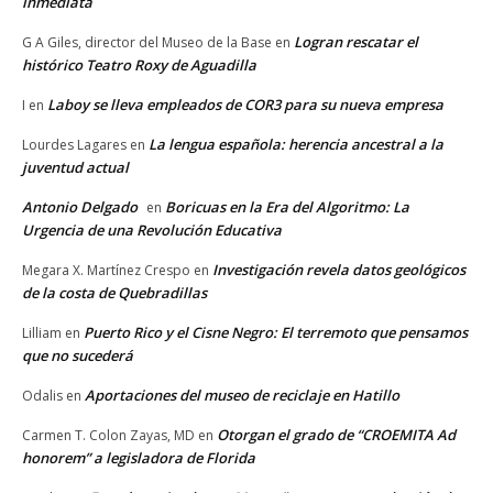
inmediata
Logran rescatar el
G A Giles, director del Museo de la Base
en
histórico Teatro Roxy de Aguadilla
Laboy se lleva empleados de COR3 para su nueva empresa
I
en
La lengua española: herencia ancestral a la
Lourdes Lagares
en
juventud actual
Antonio Delgado
Boricuas en la Era del Algoritmo: La
en
Urgencia de una Revolución Educativa
Investigación revela datos geológicos
Megara X. Martínez Crespo
en
de la costa de Quebradillas
Puerto Rico y el Cisne Negro: El terremoto que pensamos
Lilliam
en
que no sucederá
Aportaciones del museo de reciclaje en Hatillo
Odalis
en
Otorgan el grado de “CROEMITA Ad
Carmen T. Colon Zayas, MD
en
honorem” a legisladora de Florida