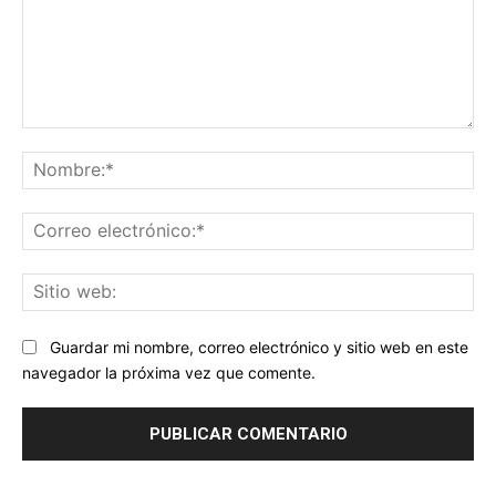
Comentario:
No
Co
ele
Sit
we
Guardar mi nombre, correo electrónico y sitio web en este
navegador la próxima vez que comente.