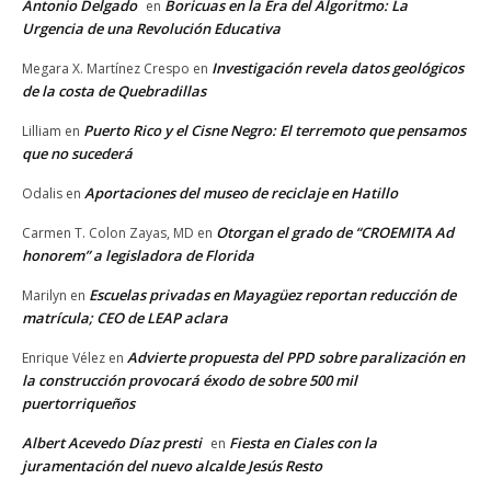
Antonio Delgado
Boricuas en la Era del Algoritmo: La
en
Urgencia de una Revolución Educativa
Investigación revela datos geológicos
Megara X. Martínez Crespo
en
de la costa de Quebradillas
Puerto Rico y el Cisne Negro: El terremoto que pensamos
Lilliam
en
que no sucederá
Aportaciones del museo de reciclaje en Hatillo
Odalis
en
Otorgan el grado de “CROEMITA Ad
Carmen T. Colon Zayas, MD
en
honorem” a legisladora de Florida
Escuelas privadas en Mayagüez reportan reducción de
Marilyn
en
matrícula; CEO de LEAP aclara
Advierte propuesta del PPD sobre paralización en
Enrique Vélez
en
la construcción provocará éxodo de sobre 500 mil
puertorriqueños
Albert Acevedo Díaz presti
Fiesta en Ciales con la
en
juramentación del nuevo alcalde Jesús Resto