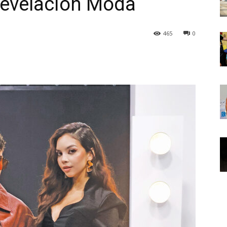
Revelación Moda
465
0