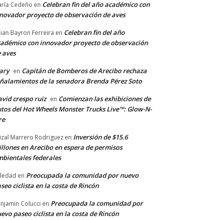
Celebran fin del año académico con
ría Cedeño
en
novador proyecto de observación de aves
Celebran fin del año
llian Bayron Ferreira
en
adémico con innovador proyecto de observación
 aves
ary
Capitán de Bomberos de Arecibo rechaza
en
ñalamientos de la senadora Brenda Pérez Soto
vid crespo ruiz
Comienzan las exhibiciones de
en
tos del Hot Wheels Monster Trucks Live™: Glow-N-
re
Inversión de $15.6
izal Marrero Rodriguez
en
llones en Arecibo en espera de permisos
bientales federales
Preocupada la comunidad por nuevo
ledad
en
seo ciclista en la costa de Rincón
Preocupada la comunidad por
njamin Colucci
en
evo paseo ciclista en la costa de Rincón