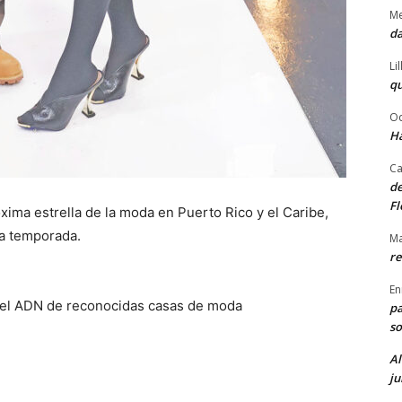
Me
da
Li
qu
Od
Ha
Ca
de
Fl
óxima estrella de la moda en Puerto Rico y el Caribe,
ta temporada.
Ma
re
En
r el ADN de reconocidas casas de moda
pa
so
Al
ju