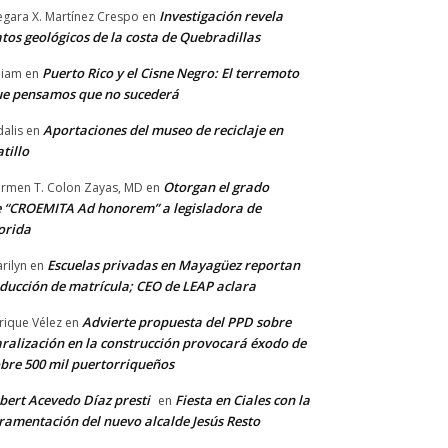
Investigación revela
gara X. Martínez Crespo
en
tos geológicos de la costa de Quebradillas
Puerto Rico y el Cisne Negro: El terremoto
lliam
en
e pensamos que no sucederá
Aportaciones del museo de reciclaje en
alis
en
tillo
Otorgan el grado
rmen T. Colon Zayas, MD
en
 “CROEMITA Ad honorem” a legisladora de
orida
Escuelas privadas en Mayagüez reportan
rilyn
en
ducción de matrícula; CEO de LEAP aclara
Advierte propuesta del PPD sobre
rique Vélez
en
ralización en la construcción provocará éxodo de
bre 500 mil puertorriqueños
bert Acevedo Díaz presti
Fiesta en Ciales con la
en
ramentación del nuevo alcalde Jesús Resto