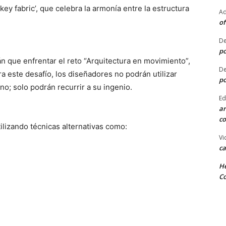
ey fabric’, que celebra la armonía entre la estructura
Ad
of
De
po
n que enfrentar el reto “Arquitectura en movimiento”,
De
 este desafío, los diseñadores no podrán utilizar
po
no; solo podrán recurrir a su ingenio.
Ed
ar
co
lizando técnicas alternativas como:
Vi
ca
He
Co