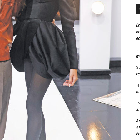
En
en
ed
La
mo
G 
re
I
e
n
Lo
an
An
Al
Ed