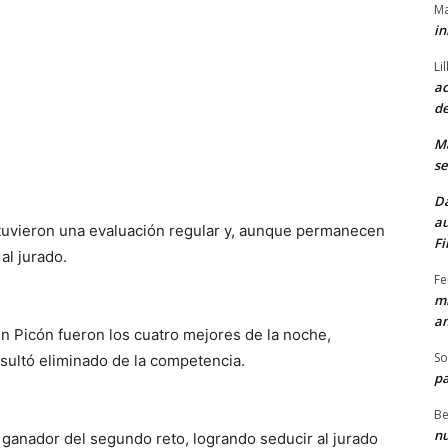
Ma
in
Li
ac
de
M
se
Da
au
btuvieron una evaluación regular y, aunque permanecen
Fi
al jurado.
Fe
mi
am
n Picón fueron los cuatro mejores de la noche,
So
esultó eliminado de la competencia.
pa
Be
nu
ganador del segundo reto, logrando seducir al jurado