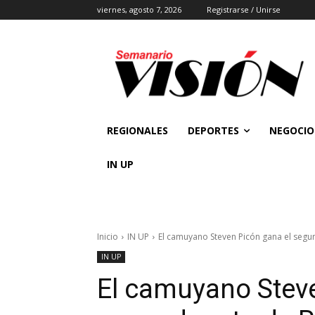
viernes, agosto 7, 2026
Registrarse / Unirse
REGIONALES
DEPORTES
NEGOCIO
IN UP
Inicio
IN UP
El camuyano Steven Picón gana el seg
IN UP
El camuyano Steve