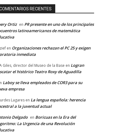
COMENTARIOS RECIENTES
ery Ortiz
PR presente en uno de los principales
en
cuentros latinoamericanos de matemática
ucativa
Organizaciones rechazan el PC 25 y exigen
zief
en
ratoria inmediata
Logran
A Giles, director del Museo de la Base
en
scatar el histórico Teatro Roxy de Aguadilla
Laboy se lleva empleados de COR3 para su
n
ueva empresa
La lengua española: herencia
urdes Lagares
en
cestral a la juventud actual
tonio Delgado
Boricuas en la Era del
en
goritmo: La Urgencia de una Revolución
ucativa