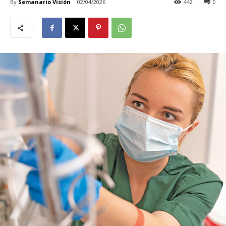
By
Semanario Visión
02/04/2026
442
0