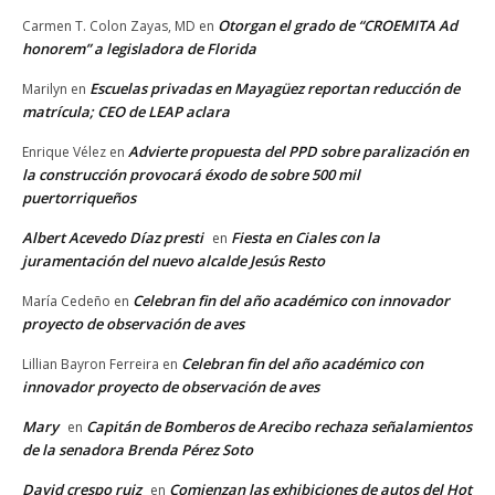
Otorgan el grado de “CROEMITA Ad
Carmen T. Colon Zayas, MD
en
honorem” a legisladora de Florida
Escuelas privadas en Mayagüez reportan reducción de
Marilyn
en
matrícula; CEO de LEAP aclara
Advierte propuesta del PPD sobre paralización en
Enrique Vélez
en
la construcción provocará éxodo de sobre 500 mil
puertorriqueños
Albert Acevedo Díaz presti
Fiesta en Ciales con la
en
juramentación del nuevo alcalde Jesús Resto
Celebran fin del año académico con innovador
María Cedeño
en
proyecto de observación de aves
Celebran fin del año académico con
Lillian Bayron Ferreira
en
innovador proyecto de observación de aves
Mary
Capitán de Bomberos de Arecibo rechaza señalamientos
en
de la senadora Brenda Pérez Soto
David crespo ruiz
Comienzan las exhibiciones de autos del Hot
en