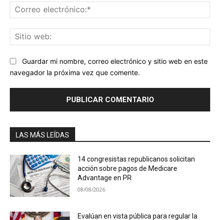
Co
ele
Sit
we
Guardar mi nombre, correo electrónico y sitio web en este
navegador la próxima vez que comente.
LAS MÁS LEÍDAS
14 congresistas republicanos solicitan
acción sobre pagos de Medicare
Advantage en PR
08/08/2026
Evalúan en vista pública para regular la