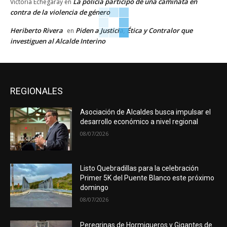
La policía participó de una caminata en
Victoria Echegaray
en
contra de la violencia de género
Heriberto Rivera
Piden a Justicia, Ética y Contralor que
en
investiguen al Alcalde Interino
REGIONALES
Asociación de Alcaldes busca impulsar el
desarrollo económico a nivel regional
08/07/2026
Listo Quebradillas para la celebración
Primer 5K del Puente Blanco este próximo
domingo
08/07/2026
Peregrinas de Hormigueros y Gigantes de