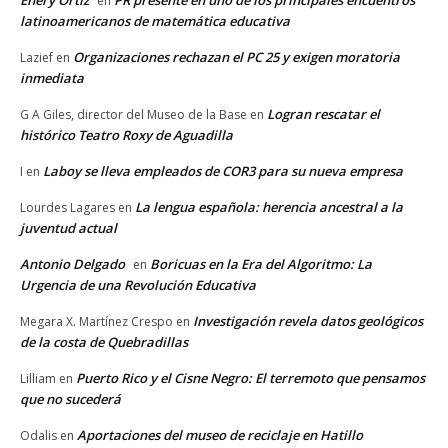
en
latinoamericanos de matemática educativa
Organizaciones rechazan el PC 25 y exigen moratoria
Lazief
en
inmediata
Logran rescatar el
G A Giles, director del Museo de la Base
en
histórico Teatro Roxy de Aguadilla
Laboy se lleva empleados de COR3 para su nueva empresa
I
en
La lengua española: herencia ancestral a la
Lourdes Lagares
en
juventud actual
Antonio Delgado
Boricuas en la Era del Algoritmo: La
en
Urgencia de una Revolución Educativa
Investigación revela datos geológicos
Megara X. Martínez Crespo
en
de la costa de Quebradillas
Puerto Rico y el Cisne Negro: El terremoto que pensamos
Lilliam
en
que no sucederá
Aportaciones del museo de reciclaje en Hatillo
Odalis
en