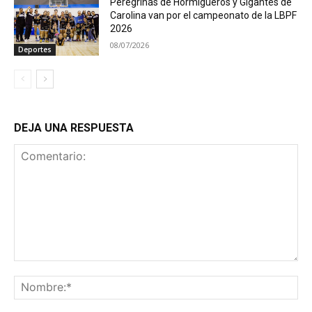
Peregrinas de Hormigueros y Gigantes de
Carolina van por el campeonato de la LBPF
2026
08/07/2026
Deportes
DEJA UNA RESPUESTA
Comentario:
No