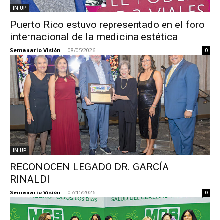
IN UP
Puerto Rico estuvo representado en el foro
internacional de la medicina estética
Semanario Visión
-
08/05/2026
0
IN UP
RECONOCEN LEGADO DR. GARCÍA
RINALDI
Semanario Visión
-
07/15/2026
0