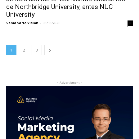
de Northbridge University, antes NUC
University
Semanario Visión
-
03/18/2026
0
1
2
3
- Advertisment -