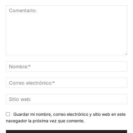
Comentario:
No
Co
ele
Sit
we
Guardar mi nombre, correo electrónico y sitio web en este
navegador la próxima vez que comente.