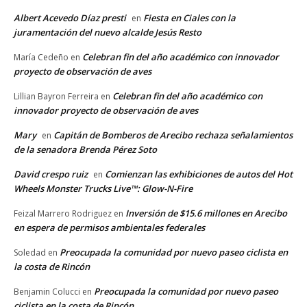
Albert Acevedo Díaz presti
Fiesta en Ciales con la
en
juramentación del nuevo alcalde Jesús Resto
Celebran fin del año académico con innovador
María Cedeño
en
proyecto de observación de aves
Celebran fin del año académico con
Lillian Bayron Ferreira
en
innovador proyecto de observación de aves
Mary
Capitán de Bomberos de Arecibo rechaza señalamientos
en
de la senadora Brenda Pérez Soto
David crespo ruiz
Comienzan las exhibiciones de autos del Hot
en
Wheels Monster Trucks Live™: Glow-N-Fire
Inversión de $15.6 millones en Arecibo
Feizal Marrero Rodriguez
en
en espera de permisos ambientales federales
Preocupada la comunidad por nuevo paseo ciclista en
Soledad
en
la costa de Rincón
Preocupada la comunidad por nuevo paseo
Benjamin Colucci
en
ciclista en la costa de Rincón