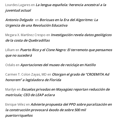
La lengua española: herencia ancestral a la
Lourdes Lagares
en
juventud actual
Antonio Delgado
Boricuas en la Era del Algoritmo: La
en
Urgencia de una Revolución Educativa
Investigación revela datos geológicos
Megara X. Martínez Crespo
en
de la costa de Quebradillas
Puerto Rico y el Cisne Negro: El terremoto que pensamos
Lilliam
en
que no sucederá
Aportaciones del museo de reciclaje en Hatillo
Odalis
en
Otorgan el grado de “CROEMITA Ad
Carmen T. Colon Zayas, MD
en
honorem” a legisladora de Florida
Escuelas privadas en Mayagüez reportan reducción de
Marilyn
en
matrícula; CEO de LEAP aclara
Advierte propuesta del PPD sobre paralización en
Enrique Vélez
en
la construcción provocará éxodo de sobre 500 mil
puertorriqueños