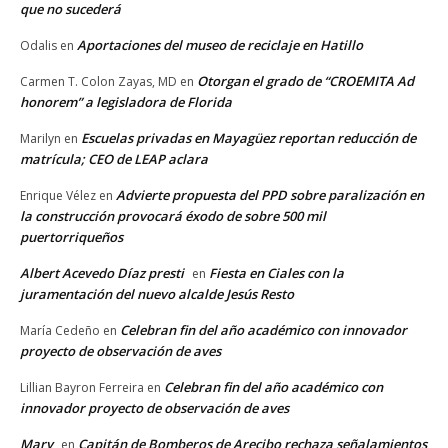
que no sucederá
Aportaciones del museo de reciclaje en Hatillo
Odalis
en
Otorgan el grado de “CROEMITA Ad
Carmen T. Colon Zayas, MD
en
honorem” a legisladora de Florida
Escuelas privadas en Mayagüez reportan reducción de
Marilyn
en
matrícula; CEO de LEAP aclara
Advierte propuesta del PPD sobre paralización en
Enrique Vélez
en
la construcción provocará éxodo de sobre 500 mil
puertorriqueños
Albert Acevedo Díaz presti
Fiesta en Ciales con la
en
juramentación del nuevo alcalde Jesús Resto
Celebran fin del año académico con innovador
María Cedeño
en
proyecto de observación de aves
Celebran fin del año académico con
Lillian Bayron Ferreira
en
innovador proyecto de observación de aves
Mary
Capitán de Bomberos de Arecibo rechaza señalamientos
en