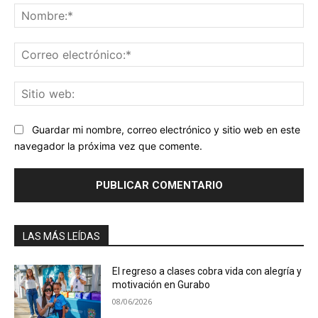
No
Co
ele
Sit
we
Guardar mi nombre, correo electrónico y sitio web en este
navegador la próxima vez que comente.
LAS MÁS LEÍDAS
El regreso a clases cobra vida con alegría y
motivación en Gurabo
08/06/2026