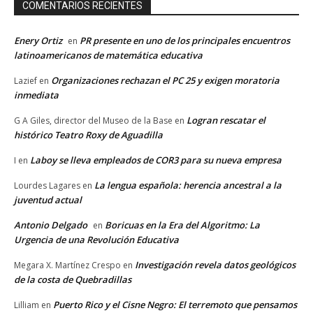
COMENTARIOS RECIENTES
Enery Ortiz
PR presente en uno de los principales encuentros
en
latinoamericanos de matemática educativa
Organizaciones rechazan el PC 25 y exigen moratoria
Lazief
en
inmediata
Logran rescatar el
G A Giles, director del Museo de la Base
en
histórico Teatro Roxy de Aguadilla
Laboy se lleva empleados de COR3 para su nueva empresa
I
en
La lengua española: herencia ancestral a la
Lourdes Lagares
en
juventud actual
Antonio Delgado
Boricuas en la Era del Algoritmo: La
en
Urgencia de una Revolución Educativa
Investigación revela datos geológicos
Megara X. Martínez Crespo
en
de la costa de Quebradillas
Puerto Rico y el Cisne Negro: El terremoto que pensamos
Lilliam
en