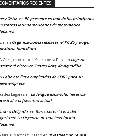
COMENTARIOS RECIENTES
ery Ortiz
PR presente en uno de los principales
en
cuentros latinoamericanos de matemática
ucativa
Organizaciones rechazan el PC 25 y exigen
zief
en
ratoria inmediata
Logran
A Giles, director del Museo de la Base
en
scatar el histórico Teatro Roxy de Aguadilla
Laboy se lleva empleados de COR3 para su
n
ueva empresa
La lengua española: herencia
urdes Lagares
en
cestral a la juventud actual
tonio Delgado
Boricuas en la Era del
en
goritmo: La Urgencia de una Revolución
ucativa
Investigación revela
gara X. Martínez Crespo
en