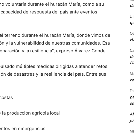
mo voluntaria durante el huracán María, como a su
da
a capacidad de respuesta del país ante eventos
Li
qu
Od
n el terreno durante el huracán María, donde vimos de
Ha
ción y la vulnerabilidad de nuestras comunidades. Esa
Ca
paración y la resiliencia”, expresó Álvarez Conde.
de
Fl
pulsado múltiples medidas dirigidas a atender retos
Ma
ión de desastres y la resiliencia del país. Entre sus
re
En
pa
costas
so
 la producción agrícola local
Al
ju
mentos en emergencias
Ma