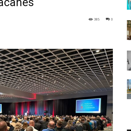
acanes
385
0