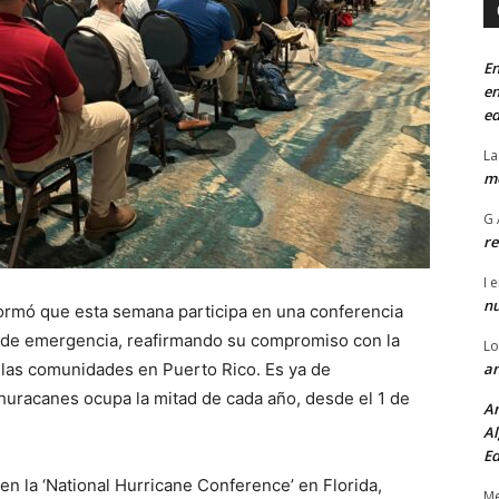
En
en
ed
La
mo
G 
re
I
e
n
ormó que esta semana participa en una conferencia
 de emergencia, reafirmando su compromiso con la
Lo
an
de las comunidades en Puerto Rico. Es ya de
uracanes ocupa la mitad de cada año, desde el 1 de
An
Al
Ed
en la ‘National Hurricane Conference’ en Florida,
Me