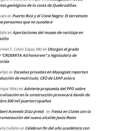
tos geológicos de la costa de Quebradillas
Puerto Rico y el Cisne Negro: El terremoto
lliam
en
e pensamos que no sucederá
Aportaciones del museo de reciclaje en
alis
en
tillo
Otorgan el grado
rmen T. Colon Zayas, MD
en
 “CROEMITA Ad honorem” a legisladora de
orida
Escuelas privadas en Mayagüez reportan
rilyn
en
ducción de matrícula; CEO de LEAP aclara
Advierte propuesta del PPD sobre
rique Vélez
en
ralización en la construcción provocará éxodo de
bre 500 mil puertorriqueños
bert Acevedo Díaz presti
Fiesta en Ciales con la
en
ramentación del nuevo alcalde Jesús Resto
Celebran fin del año académico con
ría Cedeño
en