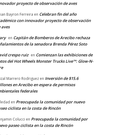
novador proyecto de observación de aves
Celebran fin del año
llian Bayron Ferreira
en
adémico con innovador proyecto de observación
 aves
ary
Capitán de Bomberos de Arecibo rechaza
en
ñalamientos de la senadora Brenda Pérez Soto
vid crespo ruiz
Comienzan las exhibiciones de
en
tos del Hot Wheels Monster Trucks Live™: Glow-N-
re
Inversión de $15.6
izal Marrero Rodriguez
en
llones en Arecibo en espera de permisos
bientales federales
Preocupada la comunidad por nuevo
ledad
en
seo ciclista en la costa de Rincón
Preocupada la comunidad por
njamin Colucci
en
evo paseo ciclista en la costa de Rincón