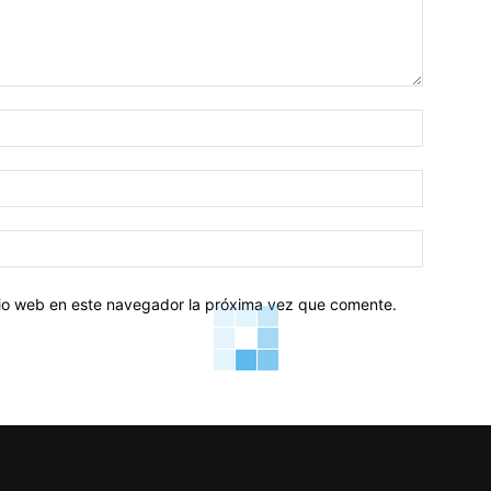
Nombre:
Correo
electróni
Sitio
web:
itio web en este navegador la próxima vez que comente.