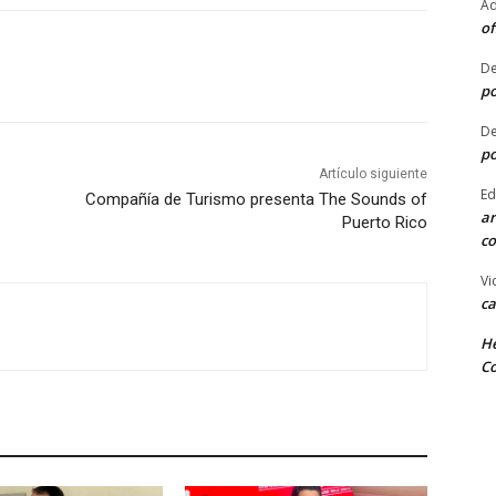
Ad
of
De
po
De
po
Artículo siguiente
Ed
Compañía de Turismo presenta The Sounds of
ar
Puerto Rico
co
Vi
ca
He
Co