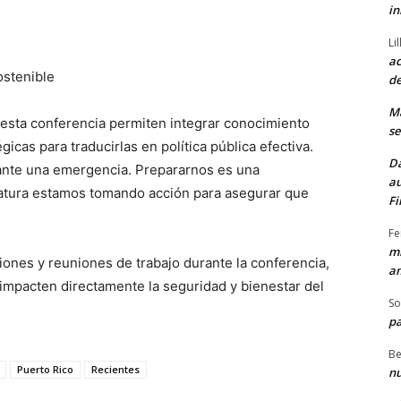
in
Li
ac
sostenible
de
M
sta conferencia permiten integrar conocimiento
se
gicas para traducirlas en política pública efectiva.
Da
 ante una emergencia. Prepararnos es una
au
slatura estamos tomando acción para asegurar que
Fi
Fe
mi
iones y reuniones de trabajo durante la conferencia,
am
e impacten directamente la seguridad y bienestar del
So
pa
Be
Puerto Rico
Recientes
nu