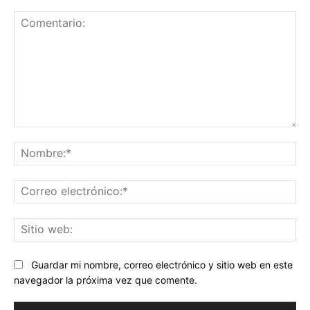
Comentario:
No
Co
ele
Sit
we
Guardar mi nombre, correo electrónico y sitio web en este
navegador la próxima vez que comente.