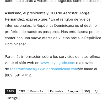
beneficiará tanto a viajeros de negocios como de placer”.
Asimismo, el presidente y CEO de Aerostar,
Jorge
Hernández
, expresó que, “En el renglón de vuelos
internacionales, la República Dominicana es el destino
preferido de nuestros pasajeros. Nos entusiasma poder
contar con una nueva oferta de vuelos hacia la República
Dominicana”.
Para más información sobre los servicios de la aerolínea
visite el sitio web en
www.skyhighdo.com
o a través
de
reservaciones@skyhighdominicana.com
y/o llame al
(809) 591-4412.
TAGS
CTPR
Puerto Rico
Recientes
San Juan
SDQ
SJU
SKYhigh