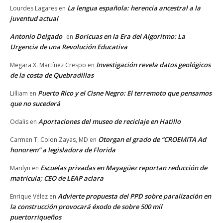
La lengua española: herencia ancestral a la
Lourdes Lagares
en
juventud actual
Antonio Delgado
Boricuas en la Era del Algoritmo: La
en
Urgencia de una Revolución Educativa
Investigación revela datos geológicos
Megara X. Martínez Crespo
en
de la costa de Quebradillas
Puerto Rico y el Cisne Negro: El terremoto que pensamos
Lilliam
en
que no sucederá
Aportaciones del museo de reciclaje en Hatillo
Odalis
en
Otorgan el grado de “CROEMITA Ad
Carmen T. Colon Zayas, MD
en
honorem” a legisladora de Florida
Escuelas privadas en Mayagüez reportan reducción de
Marilyn
en
matrícula; CEO de LEAP aclara
Advierte propuesta del PPD sobre paralización en
Enrique Vélez
en
la construcción provocará éxodo de sobre 500 mil
puertorriqueños