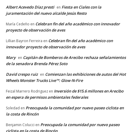
Albert Acevedo Díaz presti
Fiesta en Ciales con la
en
juramentación del nuevo alcalde Jesús Resto
Celebran fin del año académico con innovador
María Cedeño
en
proyecto de observación de aves
Celebran fin del año académico con
Lillian Bayron Ferreira
en
innovador proyecto de observación de aves
Mary
Capitán de Bomberos de Arecibo rechaza señalamientos
en
de la senadora Brenda Pérez Soto
David crespo ruiz
Comienzan las exhibiciones de autos del Hot
en
Wheels Monster Trucks Live™: Glow-N-Fire
Inversión de $15.6 millones en Arecibo
Feizal Marrero Rodriguez
en
en espera de permisos ambientales federales
Preocupada la comunidad por nuevo paseo ciclista en
Soledad
en
la costa de Rincón
Preocupada la comunidad por nuevo paseo
Benjamin Colucci
en
ciclista en la costa de Rincón