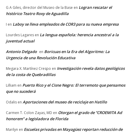
Logran rescatar el
G A Giles, director del Museo de la Base
en
histórico Teatro Roxy de Aguadilla
Laboy se lleva empleados de COR3 para su nueva empresa
I
en
La lengua española: herencia ancestral a la
Lourdes Lagares
en
juventud actual
Antonio Delgado
Boricuas en la Era del Algoritmo: La
en
Urgencia de una Revolución Educativa
Investigación revela datos geológicos
Megara X. Martínez Crespo
en
de la costa de Quebradillas
Puerto Rico y el Cisne Negro: El terremoto que pensamos
Lilliam
en
que no sucederá
Aportaciones del museo de reciclaje en Hatillo
Odalis
en
Otorgan el grado de “CROEMITA Ad
Carmen T. Colon Zayas, MD
en
honorem” a legisladora de Florida
Escuelas privadas en Mayagüez reportan reducción de
Marilyn
en