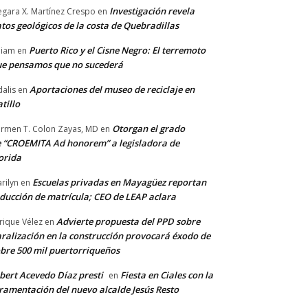
Investigación revela
gara X. Martínez Crespo
en
tos geológicos de la costa de Quebradillas
Puerto Rico y el Cisne Negro: El terremoto
lliam
en
e pensamos que no sucederá
Aportaciones del museo de reciclaje en
alis
en
tillo
Otorgan el grado
rmen T. Colon Zayas, MD
en
 “CROEMITA Ad honorem” a legisladora de
orida
Escuelas privadas en Mayagüez reportan
rilyn
en
ducción de matrícula; CEO de LEAP aclara
Advierte propuesta del PPD sobre
rique Vélez
en
ralización en la construcción provocará éxodo de
bre 500 mil puertorriqueños
bert Acevedo Díaz presti
Fiesta en Ciales con la
en
ramentación del nuevo alcalde Jesús Resto