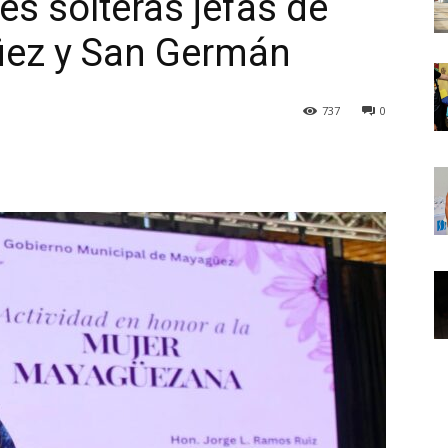
es solteras jefas de
üez y San Germán
737
0