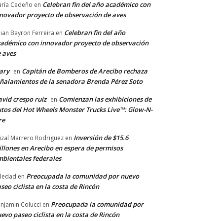
Celebran fin del año académico con
ría Cedeño
en
novador proyecto de observación de aves
Celebran fin del año
llian Bayron Ferreira
en
adémico con innovador proyecto de observación
 aves
ary
Capitán de Bomberos de Arecibo rechaza
en
ñalamientos de la senadora Brenda Pérez Soto
vid crespo ruiz
Comienzan las exhibiciones de
en
tos del Hot Wheels Monster Trucks Live™: Glow-N-
re
Inversión de $15.6
izal Marrero Rodriguez
en
llones en Arecibo en espera de permisos
bientales federales
Preocupada la comunidad por nuevo
ledad
en
seo ciclista en la costa de Rincón
Preocupada la comunidad por
njamin Colucci
en
evo paseo ciclista en la costa de Rincón