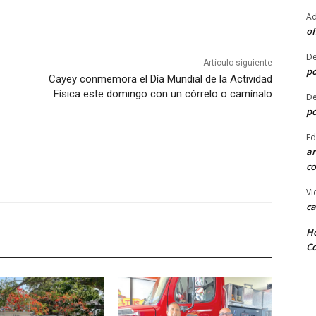
Ad
of
De
Artículo siguiente
po
Cayey conmemora el Día Mundial de la Actividad
Física este domingo con un córrelo o camínalo
De
po
Ed
ar
co
Vi
ca
He
Co