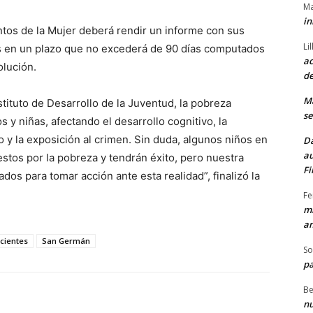
Ma
in
tos de la Mujer deberá rendir un informe con sus
Li
s en un plazo que no excederá de 90 días computados
ac
olución.
de
M
stituto de Desarrollo de la Juventud, la pobreza
se
s y niñas, afectando el desarrollo cognitivo, la
o y la exposición al crimen. Sin duda, algunos niños en
Da
au
stos por la pobreza y tendrán éxito, pero nuestra
Fi
dos para tomar acción ante esta realidad”, finalizó la
Fe
mi
am
cientes
San Germán
So
pa
Be
nu