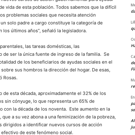
Me
de vida de esta población. Todos sabemos que la difícil
da
 los problemas sociales que necesita atención
Li
un solo padre a cargo constituye la categoría de
qu
los últimos años”, señaló la legisladora.
Od
Ha
arentales, las tareas domésticas, las
 de ser la única fuente de ingreso de la familia. Se
Ca
alidad de los beneficiarios de ayudas sociales en el
de
Fl
 sobre sus hombros la dirección del hogar. De esas,
ó Rosas.
Ma
re
zo de esta década, aproximadamente el 32% de los
En
res sin cónyuge, lo que representa un 65% de
pa
o con la década de los noventa. Este aumento en la
so
a, que a su vez abona a una feminización de la pobreza,
Al
os dirigidos a identificar nuevos cursos de acción
ju
 efectivo de este fenómeno social.