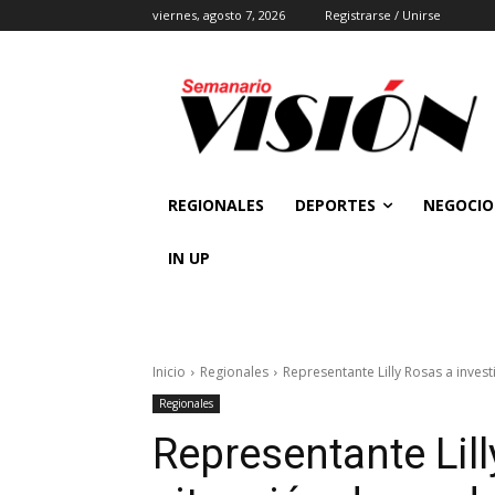
viernes, agosto 7, 2026
Registrarse / Unirse
REGIONALES
DEPORTES
NEGOCIO
IN UP
Inicio
Regionales
Representante Lilly Rosas a invest
Regionales
Representante Lill