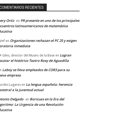
COMENTARIOS RECIENTES
ery Ortiz
PR presente en uno de los principales
en
cuentros latinoamericanos de matemática
ucativa
Organizaciones rechazan el PC 25 y exigen
zief
en
ratoria inmediata
Logran
A Giles, director del Museo de la Base
en
scatar el histórico Teatro Roxy de Aguadilla
Laboy se lleva empleados de COR3 para su
n
ueva empresa
La lengua española: herencia
urdes Lagares
en
cestral a la juventud actual
tonio Delgado
Boricuas en la Era del
en
goritmo: La Urgencia de una Revolución
ucativa