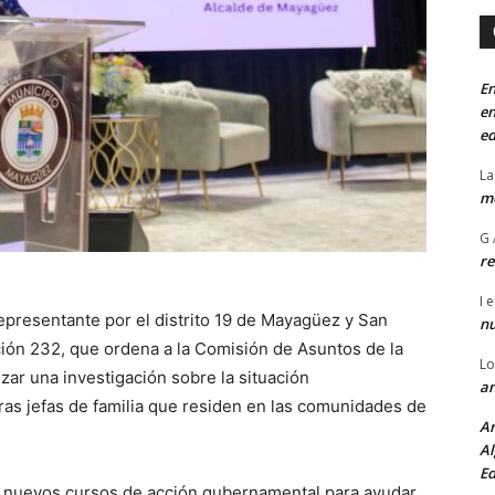
En
en
ed
La
mo
G 
re
I
e
 representante por el distrito 19 de Mayagüez y San
n
ción 232, que ordena a la Comisión de Asuntos de la
Lo
ar una investigación sobre la situación
an
as jefas de familia que residen en las comunidades de
An
Al
Ed
icar nuevos cursos de acción gubernamental para ayudar