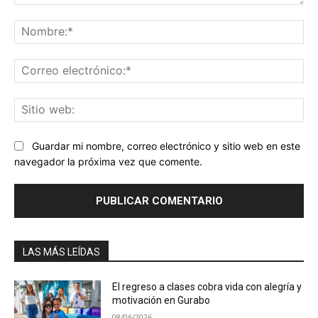
Comentario:
No
Co
ele
Sit
we
Guardar mi nombre, correo electrónico y sitio web en este
navegador la próxima vez que comente.
LAS MÁS LEÍDAS
El regreso a clases cobra vida con alegría y
motivación en Gurabo
08/06/2026