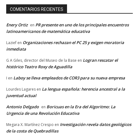
COMENTARIOS RECIENTES
Enery Ortiz
PR presente en uno de los principales encuentros
en
latinoamericanos de matemática educativa
Organizaciones rechazan el PC 25 y exigen moratoria
Lazief
en
inmediata
Logran rescatar el
G A Giles, director del Museo de la Base
en
histórico Teatro Roxy de Aguadilla
Laboy se lleva empleados de COR3 para su nueva empresa
I
en
La lengua española: herencia ancestral a la
Lourdes Lagares
en
juventud actual
Antonio Delgado
Boricuas en la Era del Algoritmo: La
en
Urgencia de una Revolución Educativa
Investigación revela datos geológicos
Megara X. Martínez Crespo
en
de la costa de Quebradillas