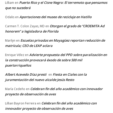
Puerto Rico y el Cisne Negro: El terremoto que pensamos
Lilliam
en
que no sucederá
Aportaciones del museo de reciclaje en Hatillo
Odalis
en
Otorgan el grado de “CROEMITA Ad
Carmen T. Colon Zayas, MD
en
honorem” a legisladora de Florida
Escuelas privadas en Mayagüez reportan reducción de
Marilyn
en
matrícula; CEO de LEAP aclara
Advierte propuesta del PPD sobre paralización en
Enrique Vélez
en
la construcción provocará éxodo de sobre 500 mil
puertorriqueños
Albert Acevedo Díaz presti
Fiesta en Ciales con la
en
juramentación del nuevo alcalde Jesús Resto
Celebran fin del año académico con innovador
María Cedeño
en
proyecto de observación de aves
Celebran fin del año académico con
Lillian Bayron Ferreira
en
innovador proyecto de observación de aves