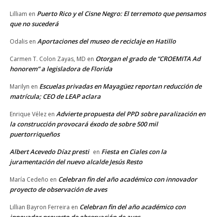
Puerto Rico y el Cisne Negro: El terremoto que pensamos
Lilliam
en
que no sucederá
Aportaciones del museo de reciclaje en Hatillo
Odalis
en
Otorgan el grado de “CROEMITA Ad
Carmen T. Colon Zayas, MD
en
honorem” a legisladora de Florida
Escuelas privadas en Mayagüez reportan reducción de
Marilyn
en
matrícula; CEO de LEAP aclara
Advierte propuesta del PPD sobre paralización en
Enrique Vélez
en
la construcción provocará éxodo de sobre 500 mil
puertorriqueños
Albert Acevedo Díaz presti
Fiesta en Ciales con la
en
juramentación del nuevo alcalde Jesús Resto
Celebran fin del año académico con innovador
María Cedeño
en
proyecto de observación de aves
Celebran fin del año académico con
Lillian Bayron Ferreira
en
innovador proyecto de observación de aves