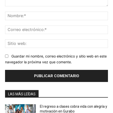
Comentario:
No
Co
ele
Sit
we
Guardar mi nombre, correo electrónico y sitio web en este
navegador la próxima vez que comente.
LAS MÁS LEÍDAS
El regreso a clases cobra vida con alegría y
motivación en Gurabo