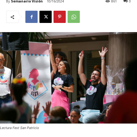
By
Semanario Visión
10/16/2024
861
0
Lectura Fest San Patricio