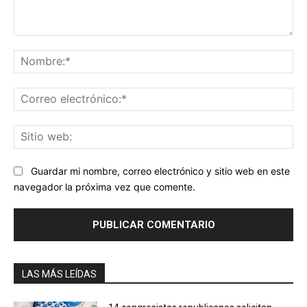
Comentario:
No
Co
ele
Sit
we
Guardar mi nombre, correo electrónico y sitio web en este
navegador la próxima vez que comente.
LAS MÁS LEÍDAS