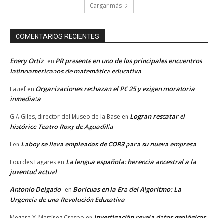
Cargar más
COMENTARIOS RECIENTES
Enery Ortiz
PR presente en uno de los principales encuentros
en
latinoamericanos de matemática educativa
Organizaciones rechazan el PC 25 y exigen moratoria
Lazief
en
inmediata
Logran rescatar el
G A Giles, director del Museo de la Base
en
histórico Teatro Roxy de Aguadilla
Laboy se lleva empleados de COR3 para su nueva empresa
I
en
La lengua española: herencia ancestral a la
Lourdes Lagares
en
juventud actual
Antonio Delgado
Boricuas en la Era del Algoritmo: La
en
Urgencia de una Revolución Educativa
Investigación revela datos geológicos
Megara X. Martínez Crespo
en