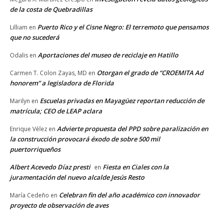
de la costa de Quebradillas
Puerto Rico y el Cisne Negro: El terremoto que pensamos
Lilliam
en
que no sucederá
Aportaciones del museo de reciclaje en Hatillo
Odalis
en
Otorgan el grado de “CROEMITA Ad
Carmen T. Colon Zayas, MD
en
honorem” a legisladora de Florida
Escuelas privadas en Mayagüez reportan reducción de
Marilyn
en
matrícula; CEO de LEAP aclara
Advierte propuesta del PPD sobre paralización en
Enrique Vélez
en
la construcción provocará éxodo de sobre 500 mil
puertorriqueños
Albert Acevedo Díaz presti
Fiesta en Ciales con la
en
juramentación del nuevo alcalde Jesús Resto
Celebran fin del año académico con innovador
María Cedeño
en
proyecto de observación de aves