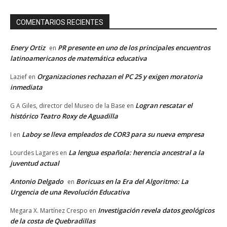
COMENTARIOS RECIENTES
Enery Ortiz
PR presente en uno de los principales encuentros
en
latinoamericanos de matemática educativa
Organizaciones rechazan el PC 25 y exigen moratoria
Lazief
en
inmediata
Logran rescatar el
G A Giles, director del Museo de la Base
en
histórico Teatro Roxy de Aguadilla
Laboy se lleva empleados de COR3 para su nueva empresa
I
en
La lengua española: herencia ancestral a la
Lourdes Lagares
en
juventud actual
Antonio Delgado
Boricuas en la Era del Algoritmo: La
en
Urgencia de una Revolución Educativa
Investigación revela datos geológicos
Megara X. Martínez Crespo
en
de la costa de Quebradillas