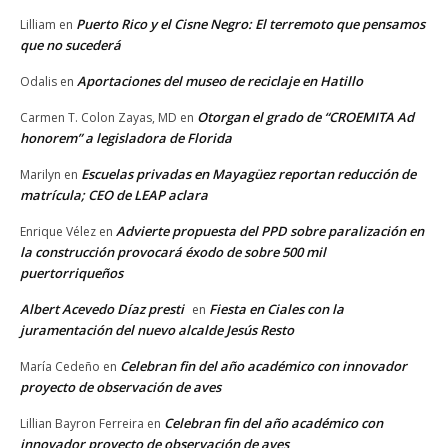
Puerto Rico y el Cisne Negro: El terremoto que pensamos
Lilliam
en
que no sucederá
Aportaciones del museo de reciclaje en Hatillo
Odalis
en
Otorgan el grado de “CROEMITA Ad
Carmen T. Colon Zayas, MD
en
honorem” a legisladora de Florida
Escuelas privadas en Mayagüez reportan reducción de
Marilyn
en
matrícula; CEO de LEAP aclara
Advierte propuesta del PPD sobre paralización en
Enrique Vélez
en
la construcción provocará éxodo de sobre 500 mil
puertorriqueños
Albert Acevedo Díaz presti
Fiesta en Ciales con la
en
juramentación del nuevo alcalde Jesús Resto
Celebran fin del año académico con innovador
María Cedeño
en
proyecto de observación de aves
Celebran fin del año académico con
Lillian Bayron Ferreira
en
innovador proyecto de observación de aves