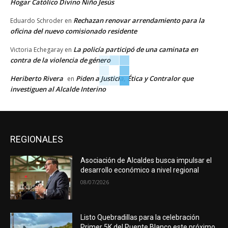
Hogar Católico Divino Niño Jesús
Rechazan renovar arrendamiento para la
Eduardo Schroder
en
oficina del nuevo comisionado residente
La policía participó de una caminata en
Victoria Echegaray
en
contra de la violencia de género
Heriberto Rivera
Piden a Justicia, Ética y Contralor que
en
investiguen al Alcalde Interino
REGIONALES
Asociación de Alcaldes busca impulsar el
desarrollo económico a nivel regional
08/07/2026
Listo Quebradillas para la celebración
Primer 5K del Puente Blanco este próximo