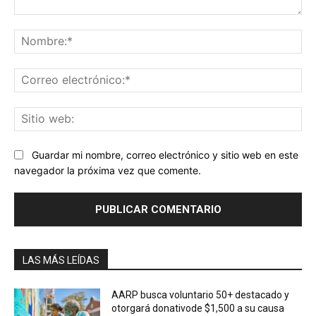
Comentario:
No
Co
ele
Sit
we
Guardar mi nombre, correo electrónico y sitio web en este
navegador la próxima vez que comente.
LAS MÁS LEÍDAS
AARP busca voluntario 50+ destacado y
otorgará donativode $1,500 a su causa