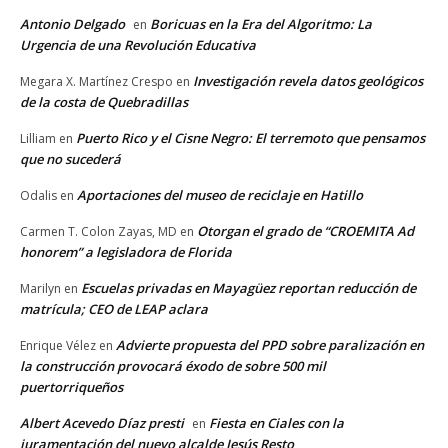
Antonio Delgado
Boricuas en la Era del Algoritmo: La
en
Urgencia de una Revolución Educativa
Investigación revela datos geológicos
Megara X. Martínez Crespo
en
de la costa de Quebradillas
Puerto Rico y el Cisne Negro: El terremoto que pensamos
Lilliam
en
que no sucederá
Aportaciones del museo de reciclaje en Hatillo
Odalis
en
Otorgan el grado de “CROEMITA Ad
Carmen T. Colon Zayas, MD
en
honorem” a legisladora de Florida
Escuelas privadas en Mayagüez reportan reducción de
Marilyn
en
matrícula; CEO de LEAP aclara
Advierte propuesta del PPD sobre paralización en
Enrique Vélez
en
la construcción provocará éxodo de sobre 500 mil
puertorriqueños
Albert Acevedo Díaz presti
Fiesta en Ciales con la
en
juramentación del nuevo alcalde Jesús Resto