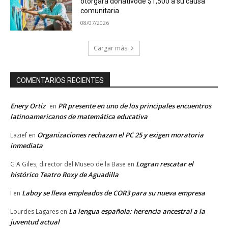
otorgará donativode $1,500 a su causa
comunitaria
08/07/2026
Cargar más
COMENTARIOS RECIENTES
Enery Ortiz
PR presente en uno de los principales encuentros
en
latinoamericanos de matemática educativa
Organizaciones rechazan el PC 25 y exigen moratoria
Lazief
en
inmediata
Logran rescatar el
G A Giles, director del Museo de la Base
en
histórico Teatro Roxy de Aguadilla
Laboy se lleva empleados de COR3 para su nueva empresa
I
en
La lengua española: herencia ancestral a la
Lourdes Lagares
en
juventud actual