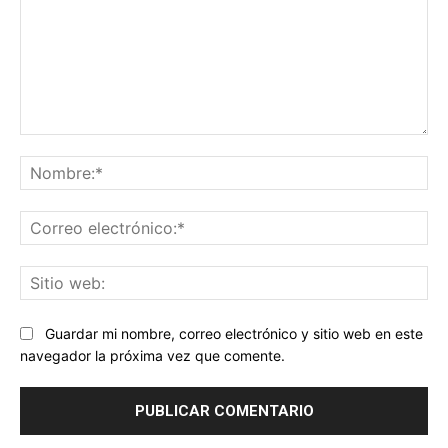
Comentario:
No
Co
ele
Sit
we
Guardar mi nombre, correo electrónico y sitio web en este
navegador la próxima vez que comente.