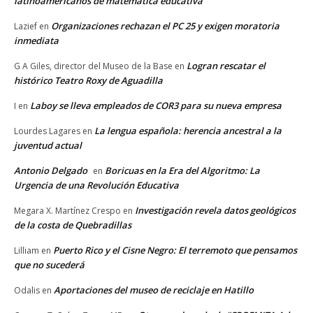
latinoamericanos de matemática educativa
Organizaciones rechazan el PC 25 y exigen moratoria
Lazief
en
inmediata
Logran rescatar el
G A Giles, director del Museo de la Base
en
histórico Teatro Roxy de Aguadilla
Laboy se lleva empleados de COR3 para su nueva empresa
I
en
La lengua española: herencia ancestral a la
Lourdes Lagares
en
juventud actual
Antonio Delgado
Boricuas en la Era del Algoritmo: La
en
Urgencia de una Revolución Educativa
Investigación revela datos geológicos
Megara X. Martínez Crespo
en
de la costa de Quebradillas
Puerto Rico y el Cisne Negro: El terremoto que pensamos
Lilliam
en
que no sucederá
Aportaciones del museo de reciclaje en Hatillo
Odalis
en