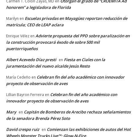
Otorgan el grado de “CROEMITA Ad
Carmen T. Colon Zayas, MD
en
honorem” a legisladora de Florida
Escuelas privadas en Mayagüez reportan reducción de
Marilyn
en
matrícula; CEO de LEAP aclara
Advierte propuesta del PPD sobre paralización en
Enrique Vélez
en
la construcción provocará éxodo de sobre 500 mil
puertorriqueños
Albert Acevedo Díaz presti
Fiesta en Ciales con la
en
juramentación del nuevo alcalde Jesús Resto
Celebran fin del año académico con innovador
María Cedeño
en
proyecto de observación de aves
Celebran fin del año académico con
Lillian Bayron Ferreira
en
innovador proyecto de observación de aves
Mary
Capitán de Bomberos de Arecibo rechaza señalamientos
en
de la senadora Brenda Pérez Soto
David crespo ruiz
Comienzan las exhibiciones de autos del Hot
en
Wheels Monster Trucks Live™: Glow-N-Fire