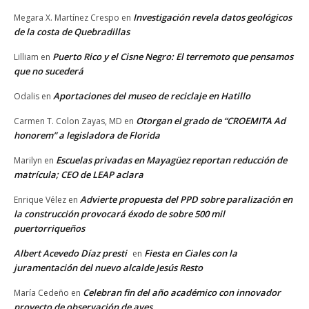
Investigación revela datos geológicos
Megara X. Martínez Crespo
en
de la costa de Quebradillas
Puerto Rico y el Cisne Negro: El terremoto que pensamos
Lilliam
en
que no sucederá
Aportaciones del museo de reciclaje en Hatillo
Odalis
en
Otorgan el grado de “CROEMITA Ad
Carmen T. Colon Zayas, MD
en
honorem” a legisladora de Florida
Escuelas privadas en Mayagüez reportan reducción de
Marilyn
en
matrícula; CEO de LEAP aclara
Advierte propuesta del PPD sobre paralización en
Enrique Vélez
en
la construcción provocará éxodo de sobre 500 mil
puertorriqueños
Albert Acevedo Díaz presti
Fiesta en Ciales con la
en
juramentación del nuevo alcalde Jesús Resto
Celebran fin del año académico con innovador
María Cedeño
en
proyecto de observación de aves