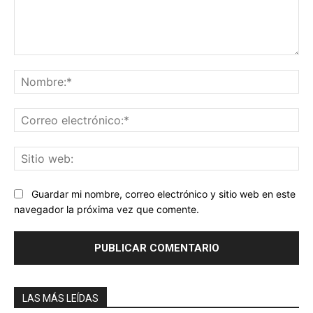
Comentario:
No
Co
ele
Sit
we
Guardar mi nombre, correo electrónico y sitio web en este
navegador la próxima vez que comente.
LAS MÁS LEÍDAS