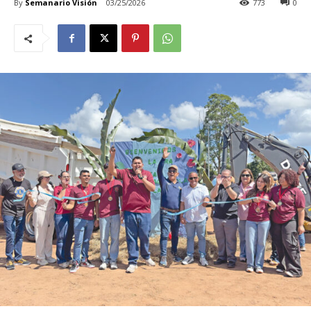
By
Semanario Visión
03/25/2026
773
0