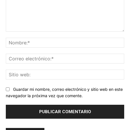
Comentario:
No
Co
ele
Sit
we
Guardar mi nombre, correo electrónico y sitio web en este
navegador la próxima vez que comente.