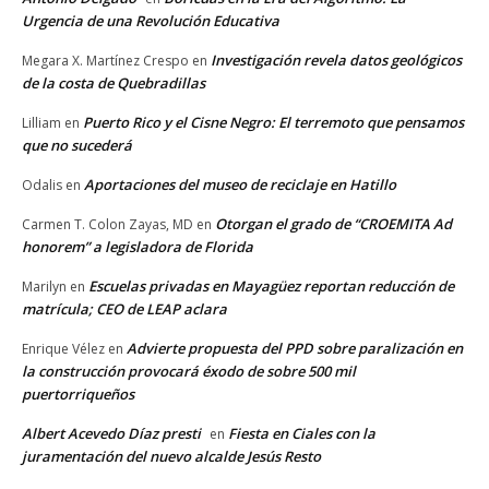
Urgencia de una Revolución Educativa
Investigación revela datos geológicos
Megara X. Martínez Crespo
en
de la costa de Quebradillas
Puerto Rico y el Cisne Negro: El terremoto que pensamos
Lilliam
en
que no sucederá
Aportaciones del museo de reciclaje en Hatillo
Odalis
en
Otorgan el grado de “CROEMITA Ad
Carmen T. Colon Zayas, MD
en
honorem” a legisladora de Florida
Escuelas privadas en Mayagüez reportan reducción de
Marilyn
en
matrícula; CEO de LEAP aclara
Advierte propuesta del PPD sobre paralización en
Enrique Vélez
en
la construcción provocará éxodo de sobre 500 mil
puertorriqueños
Albert Acevedo Díaz presti
Fiesta en Ciales con la
en
juramentación del nuevo alcalde Jesús Resto