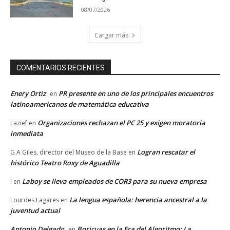
08/07/2026
Cargar más
COMENTARIOS RECIENTES
Enery Ortiz
PR presente en uno de los principales encuentros
en
latinoamericanos de matemática educativa
Organizaciones rechazan el PC 25 y exigen moratoria
Lazief
en
inmediata
Logran rescatar el
G A Giles, director del Museo de la Base
en
histórico Teatro Roxy de Aguadilla
Laboy se lleva empleados de COR3 para su nueva empresa
I
en
La lengua española: herencia ancestral a la
Lourdes Lagares
en
juventud actual
Antonio Delgado
Boricuas en la Era del Algoritmo: La
en