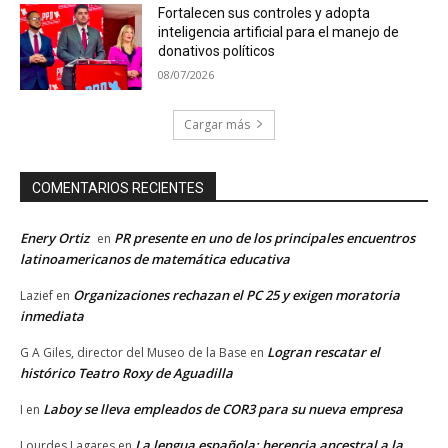
Fortalecen sus controles y adopta
inteligencia artificial para el manejo de
donativos políticos
08/07/2026
Cargar más
COMENTARIOS RECIENTES
Enery Ortiz
PR presente en uno de los principales encuentros
en
latinoamericanos de matemática educativa
Organizaciones rechazan el PC 25 y exigen moratoria
Lazief
en
inmediata
Logran rescatar el
G A Giles, director del Museo de la Base
en
histórico Teatro Roxy de Aguadilla
Laboy se lleva empleados de COR3 para su nueva empresa
I
en
La lengua española: herencia ancestral a la
Lourdes Lagares
en