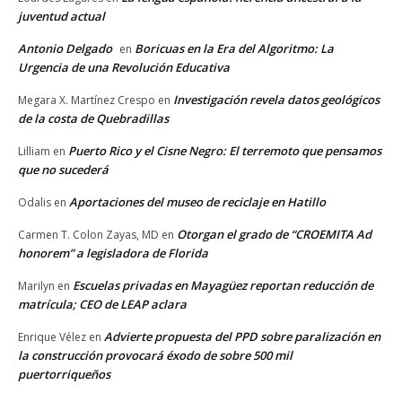
juventud actual
Antonio Delgado
Boricuas en la Era del Algoritmo: La
en
Urgencia de una Revolución Educativa
Investigación revela datos geológicos
Megara X. Martínez Crespo
en
de la costa de Quebradillas
Puerto Rico y el Cisne Negro: El terremoto que pensamos
Lilliam
en
que no sucederá
Aportaciones del museo de reciclaje en Hatillo
Odalis
en
Otorgan el grado de “CROEMITA Ad
Carmen T. Colon Zayas, MD
en
honorem” a legisladora de Florida
Escuelas privadas en Mayagüez reportan reducción de
Marilyn
en
matrícula; CEO de LEAP aclara
Advierte propuesta del PPD sobre paralización en
Enrique Vélez
en
la construcción provocará éxodo de sobre 500 mil
puertorriqueños