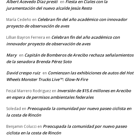
Albert Acevedo Díaz presti
Fiesta en Ciales con la
en
juramentación del nuevo alcalde Jesús Resto
Celebran fin del año académico con innovador
María Cedeño
en
proyecto de observación de aves
Celebran fin del año académico con
Lillian Bayron Ferreira
en
innovador proyecto de observación de aves
Mary
Capitán de Bomberos de Arecibo rechaza señalamientos
en
de la senadora Brenda Pérez Soto
David crespo ruiz
Comienzan las exhibiciones de autos del Hot
en
Wheels Monster Trucks Live™: Glow-N-Fire
Inversión de $15.6 millones en Arecibo
Feizal Marrero Rodriguez
en
en espera de permisos ambientales federales
Preocupada la comunidad por nuevo paseo ciclista en
Soledad
en
la costa de Rincón
Preocupada la comunidad por nuevo paseo
Benjamin Colucci
en
ciclista en la costa de Rincón