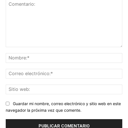
Comentario:
No
Co
ele
Sit
we
Guardar mi nombre, correo electrónico y sitio web en este
navegador la próxima vez que comente.