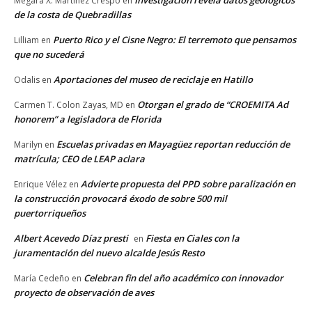
Investigación revela datos geológicos
Megara X. Martínez Crespo
en
de la costa de Quebradillas
Puerto Rico y el Cisne Negro: El terremoto que pensamos
Lilliam
en
que no sucederá
Aportaciones del museo de reciclaje en Hatillo
Odalis
en
Otorgan el grado de “CROEMITA Ad
Carmen T. Colon Zayas, MD
en
honorem” a legisladora de Florida
Escuelas privadas en Mayagüez reportan reducción de
Marilyn
en
matrícula; CEO de LEAP aclara
Advierte propuesta del PPD sobre paralización en
Enrique Vélez
en
la construcción provocará éxodo de sobre 500 mil
puertorriqueños
Albert Acevedo Díaz presti
Fiesta en Ciales con la
en
juramentación del nuevo alcalde Jesús Resto
Celebran fin del año académico con innovador
María Cedeño
en
proyecto de observación de aves