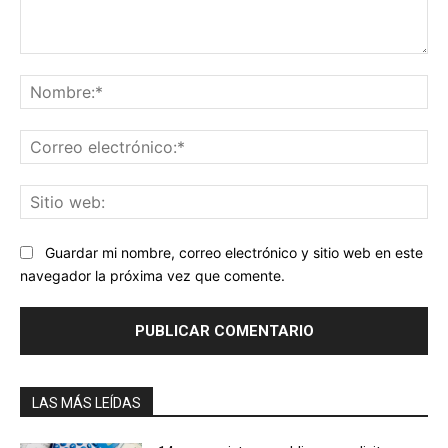
Comentario:
No
Co
ele
Sit
we
Guardar mi nombre, correo electrónico y sitio web en este
navegador la próxima vez que comente.
LAS MÁS LEÍDAS