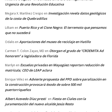
Urgencia de una Revolución Educativa
Investigación revela datos geológicos
Megara X. Martínez Crespo
en
de la costa de Quebradillas
Puerto Rico y el Cisne Negro: El terremoto que pensamos
Lilliam
en
que no sucederá
Aportaciones del museo de reciclaje en Hatillo
Odalis
en
Otorgan el grado de “CROEMITA Ad
Carmen T. Colon Zayas, MD
en
honorem” a legisladora de Florida
Escuelas privadas en Mayagüez reportan reducción de
Marilyn
en
matrícula; CEO de LEAP aclara
Advierte propuesta del PPD sobre paralización en
Enrique Vélez
en
la construcción provocará éxodo de sobre 500 mil
puertorriqueños
Albert Acevedo Díaz presti
Fiesta en Ciales con la
en
juramentación del nuevo alcalde Jesús Resto