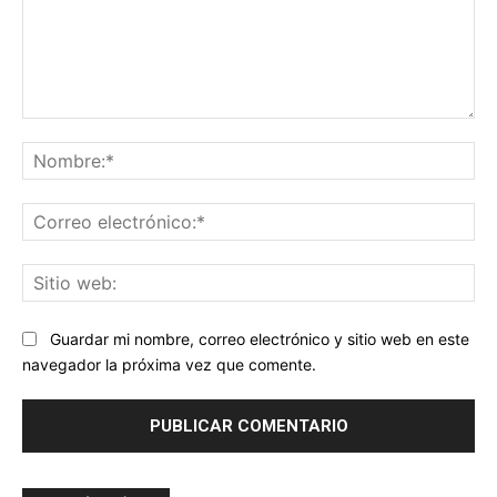
Comentario:
No
Co
ele
Sit
we
Guardar mi nombre, correo electrónico y sitio web en este
navegador la próxima vez que comente.