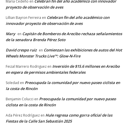
Celebran fin del año académico con innovador
María Cedeño
en
proyecto de observación de aves
Celebran fin del año académico con
Lillian Bayron Ferreira
en
innovador proyecto de observación de aves
Mary
Capitán de Bomberos de Arecibo rechaza señalamientos
en
de la senadora Brenda Pérez Soto
David crespo ruiz
Comienzan las exhibiciones de autos del Hot
en
Wheels Monster Trucks Live™: Glow-N-Fire
Inversión de $15.6 millones en Arecibo
Feizal Marrero Rodriguez
en
en espera de permisos ambientales federales
Preocupada la comunidad por nuevo paseo ciclista en
Soledad
en
la costa de Rincón
Preocupada la comunidad por nuevo paseo
Benjamin Colucci
en
ciclista en la costa de Rincón
Hule regresa como gorra oficial de las
Ada Pérez Rodríguez
en
Fiestas de la Calle San Sebastián 2025