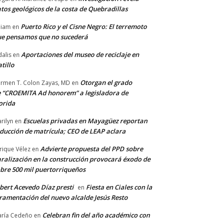
tos geológicos de la costa de Quebradillas
Puerto Rico y el Cisne Negro: El terremoto
lliam
en
e pensamos que no sucederá
Aportaciones del museo de reciclaje en
alis
en
tillo
Otorgan el grado
rmen T. Colon Zayas, MD
en
 “CROEMITA Ad honorem” a legisladora de
orida
Escuelas privadas en Mayagüez reportan
rilyn
en
ducción de matrícula; CEO de LEAP aclara
Advierte propuesta del PPD sobre
rique Vélez
en
ralización en la construcción provocará éxodo de
bre 500 mil puertorriqueños
bert Acevedo Díaz presti
Fiesta en Ciales con la
en
ramentación del nuevo alcalde Jesús Resto
Celebran fin del año académico con
ría Cedeño
en