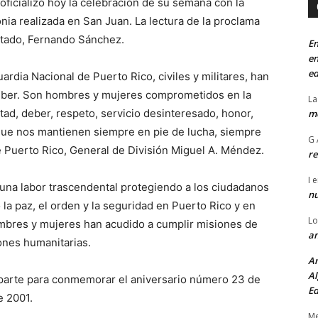
ficializó hoy la celebración de su semana con la
nia realizada en San Juan. La lectura de la proclama
stado, Fernando Sánchez.
En
en
ed
rdia Nacional de Puerto Rico, civiles y militares, han
eber. Son hombres y mujeres comprometidos en la
La
tad, deber, respeto, servicio desinteresado, honor,
mo
s que nos mantienen siempre en pie de lucha, siempre
G 
 Puerto Rico, General de División Miguel A. Méndez.
re
I
e
 una labor trascendental protegiendo a los ciudadanos
n
a paz, el orden y la seguridad en Puerto Rico y en
Lo
mbres y mujeres han acudido a cumplir misiones de
an
iones humanitarias.
An
Al
aparte para conmemorar el aniversario número 23 de
Ed
e 2001.
Me