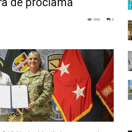
ra de proclama
1092
0