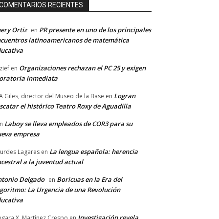
COMENTARIOS RECIENTES
ery Ortiz
PR presente en uno de los principales
en
cuentros latinoamericanos de matemática
ucativa
Organizaciones rechazan el PC 25 y exigen
zief
en
ratoria inmediata
Logran
A Giles, director del Museo de la Base
en
scatar el histórico Teatro Roxy de Aguadilla
Laboy se lleva empleados de COR3 para su
n
ueva empresa
La lengua española: herencia
urdes Lagares
en
cestral a la juventud actual
tonio Delgado
Boricuas en la Era del
en
goritmo: La Urgencia de una Revolución
ucativa
Investigación revela
gara X. Martínez Crespo
en