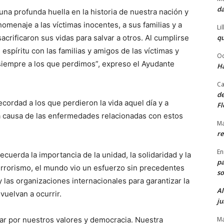
da
una profunda huella en la historia de nuestra nación y
menaje a las víctimas inocentes, a sus familias y a
Li
qu
crificaron sus vidas para salvar a otros. Al cumplirse
spíritu con las familias y amigos de las víctimas y
Od
iempre a los que perdimos”, expreso el Ayudante
Ha
Ca
de
ordad a los que perdieron la vida aquel día y a
Fl
a causa de las enfermedades relacionadas con estos
Ma
re
En
cuerda la importancia de la unidad, la solidaridad y la
pa
terrorismo, el mundo vio un esfuerzo sin precedentes
so
 las organizaciones internacionales para garantizar la
Al
vuelvan a ocurrir.
ju
Ma
ar por nuestros valores y democracia. Nuestra