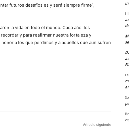
in
ntar futuros desafíos es y será siempre firme”,
Li
ac
de
aron la vida en todo el mundo. Cada año, los
ecordar y para reafirmar nuestra fortaleza y
M
se
honor a los que perdimos y a aquellos que aun sufren
Da
au
Fi
Fe
mi
am
So
pa
Be
nu
Artículo siguiente