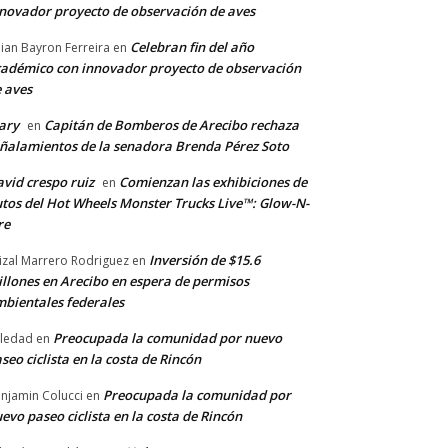
novador proyecto de observación de aves
Celebran fin del año
llian Bayron Ferreira
en
adémico con innovador proyecto de observación
 aves
ary
Capitán de Bomberos de Arecibo rechaza
en
ñalamientos de la senadora Brenda Pérez Soto
vid crespo ruiz
Comienzan las exhibiciones de
en
tos del Hot Wheels Monster Trucks Live™: Glow-N-
re
Inversión de $15.6
izal Marrero Rodriguez
en
llones en Arecibo en espera de permisos
bientales federales
Preocupada la comunidad por nuevo
ledad
en
seo ciclista en la costa de Rincón
Preocupada la comunidad por
njamin Colucci
en
evo paseo ciclista en la costa de Rincón