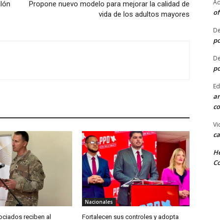
Ad
alón
Propone nuevo modelo para mejorar la calidad de
of
vida de los adultos mayores
De
po
De
po
Ed
ar
co
Vi
ca
He
Co
Nacionales
ociados reciben al
Fortalecen sus controles y adopta