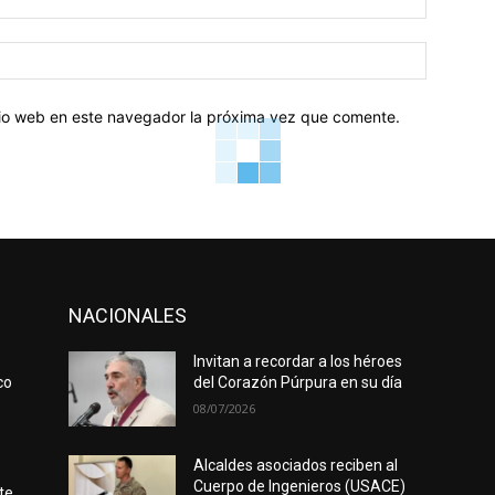
electróni
Sitio
web:
itio web en este navegador la próxima vez que comente.
NACIONALES
Invitan a recordar a los héroes
co
del Corazón Púrpura en su día
08/07/2026
Alcaldes asociados reciben al
Cuerpo de Ingenieros (USACE)
te