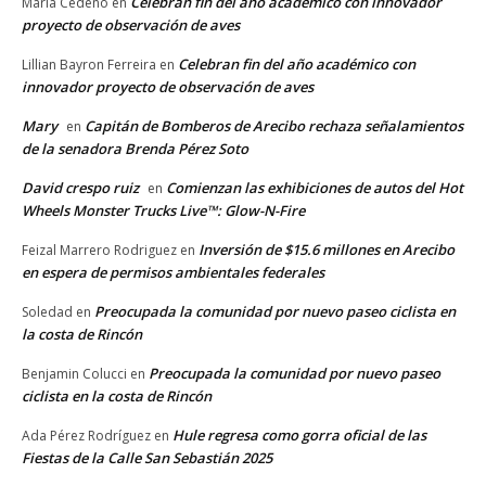
Celebran fin del año académico con innovador
María Cedeño
en
proyecto de observación de aves
Celebran fin del año académico con
Lillian Bayron Ferreira
en
innovador proyecto de observación de aves
Mary
Capitán de Bomberos de Arecibo rechaza señalamientos
en
de la senadora Brenda Pérez Soto
David crespo ruiz
Comienzan las exhibiciones de autos del Hot
en
Wheels Monster Trucks Live™: Glow-N-Fire
Inversión de $15.6 millones en Arecibo
Feizal Marrero Rodriguez
en
en espera de permisos ambientales federales
Preocupada la comunidad por nuevo paseo ciclista en
Soledad
en
la costa de Rincón
Preocupada la comunidad por nuevo paseo
Benjamin Colucci
en
ciclista en la costa de Rincón
Hule regresa como gorra oficial de las
Ada Pérez Rodríguez
en
Fiestas de la Calle San Sebastián 2025