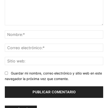
Comentario:
No
Co
ele
Sit
we
Guardar mi nombre, correo electrónico y sitio web en este
navegador la próxima vez que comente.