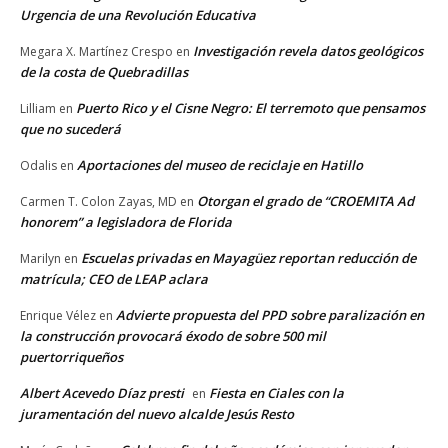
Urgencia de una Revolución Educativa
Investigación revela datos geológicos
Megara X. Martínez Crespo
en
de la costa de Quebradillas
Puerto Rico y el Cisne Negro: El terremoto que pensamos
Lilliam
en
que no sucederá
Aportaciones del museo de reciclaje en Hatillo
Odalis
en
Otorgan el grado de “CROEMITA Ad
Carmen T. Colon Zayas, MD
en
honorem” a legisladora de Florida
Escuelas privadas en Mayagüez reportan reducción de
Marilyn
en
matrícula; CEO de LEAP aclara
Advierte propuesta del PPD sobre paralización en
Enrique Vélez
en
la construcción provocará éxodo de sobre 500 mil
puertorriqueños
Albert Acevedo Díaz presti
Fiesta en Ciales con la
en
juramentación del nuevo alcalde Jesús Resto