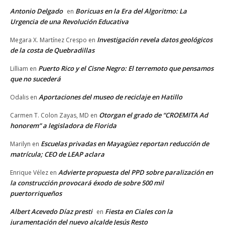
Antonio Delgado
Boricuas en la Era del Algoritmo: La
en
Urgencia de una Revolución Educativa
Investigación revela datos geológicos
Megara X. Martínez Crespo
en
de la costa de Quebradillas
Puerto Rico y el Cisne Negro: El terremoto que pensamos
Lilliam
en
que no sucederá
Aportaciones del museo de reciclaje en Hatillo
Odalis
en
Otorgan el grado de “CROEMITA Ad
Carmen T. Colon Zayas, MD
en
honorem” a legisladora de Florida
Escuelas privadas en Mayagüez reportan reducción de
Marilyn
en
matrícula; CEO de LEAP aclara
Advierte propuesta del PPD sobre paralización en
Enrique Vélez
en
la construcción provocará éxodo de sobre 500 mil
puertorriqueños
Albert Acevedo Díaz presti
Fiesta en Ciales con la
en
juramentación del nuevo alcalde Jesús Resto