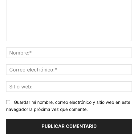
Comentario:
No
Co
ele
Sit
we
Guardar mi nombre, correo electrónico y sitio web en este
navegador la próxima vez que comente.