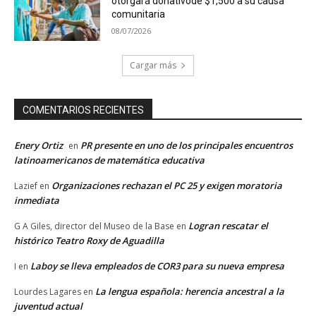
otorgará donativode $1,500 a su causa
comunitaria
08/07/2026
Cargar más
COMENTARIOS RECIENTES
Enery Ortiz
PR presente en uno de los principales encuentros
en
latinoamericanos de matemática educativa
Organizaciones rechazan el PC 25 y exigen moratoria
Lazief
en
inmediata
Logran rescatar el
G A Giles, director del Museo de la Base
en
histórico Teatro Roxy de Aguadilla
Laboy se lleva empleados de COR3 para su nueva empresa
I
en
La lengua española: herencia ancestral a la
Lourdes Lagares
en
juventud actual