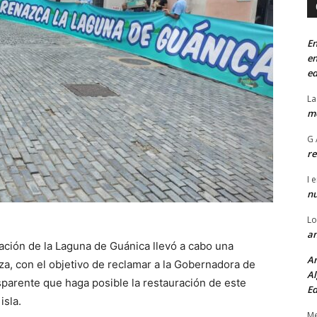
En
en
ed
La
mo
G 
re
I
e
n
Lo
an
ación de la Laguna de Guánica llevó a cabo una
An
za, con el objetivo de reclamar a la Gobernadora de
Al
sparente que haga posible la restauración de este
Ed
isla.
Me