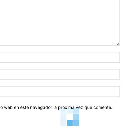
Nombre:
Correo
electróni
Sitio
web:
itio web en este navegador la próxima vez que comente.