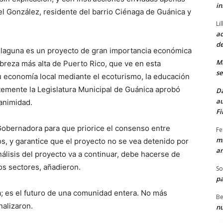
in
uel González, residente del barrio Ciénaga de Guánica y
Li
ac
de
a laguna es un proyecto de gran importancia económica
M
obreza más alta de Puerto Rico, que ve en esta
se
 su economía local mediante el ecoturismo, la educación
temente la Legislatura Municipal de Guánica aprobó
Da
au
nanimidad.
Fi
 Gobernadora para que priorice el consenso entre
Fe
mi
s, y garantice que el proyecto no se vea detenido por
am
análisis del proyecto va a continuar, debe hacerse de
os sectores, añadieron.
So
pa
a; es el futuro de una comunidad entera. No más
Be
nalizaron.
nu