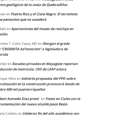
tos geológicos de la costa de Quebradillas
Puerto Rico y el Cisne Negro: El terremoto
lliam
en
e pensamos que no sucederá
Aportaciones del museo de reciclaje en
alis
en
tillo
Otorgan el grado
rmen T. Colon Zayas, MD
en
 “CROEMITA Ad honorem” a legisladora de
orida
Escuelas privadas en Mayagüez reportan
rilyn
en
ducción de matrícula; CEO de LEAP aclara
Advierte propuesta del PPD sobre
rique Vélez
en
ralización en la construcción provocará éxodo de
bre 500 mil puertorriqueños
bert Acevedo Díaz presti
Fiesta en Ciales con la
en
ramentación del nuevo alcalde Jesús Resto
Celebran fin del año académico con
ría Cedeño
en