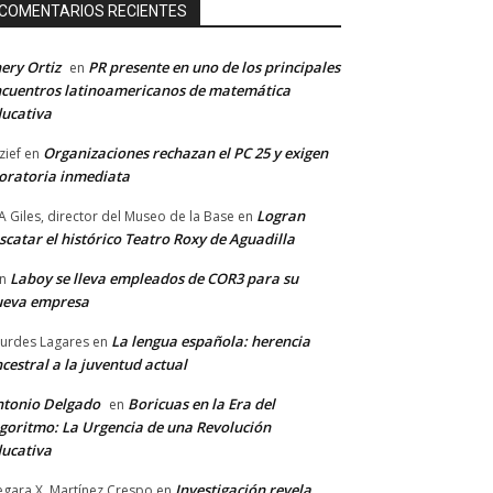
COMENTARIOS RECIENTES
ery Ortiz
PR presente en uno de los principales
en
cuentros latinoamericanos de matemática
ucativa
Organizaciones rechazan el PC 25 y exigen
zief
en
ratoria inmediata
Logran
A Giles, director del Museo de la Base
en
scatar el histórico Teatro Roxy de Aguadilla
Laboy se lleva empleados de COR3 para su
n
ueva empresa
La lengua española: herencia
urdes Lagares
en
cestral a la juventud actual
tonio Delgado
Boricuas en la Era del
en
goritmo: La Urgencia de una Revolución
ucativa
Investigación revela
gara X. Martínez Crespo
en