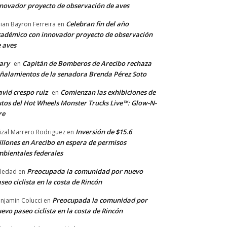
novador proyecto de observación de aves
Celebran fin del año
llian Bayron Ferreira
en
adémico con innovador proyecto de observación
 aves
ary
Capitán de Bomberos de Arecibo rechaza
en
ñalamientos de la senadora Brenda Pérez Soto
vid crespo ruiz
Comienzan las exhibiciones de
en
tos del Hot Wheels Monster Trucks Live™: Glow-N-
re
Inversión de $15.6
izal Marrero Rodriguez
en
llones en Arecibo en espera de permisos
bientales federales
Preocupada la comunidad por nuevo
ledad
en
seo ciclista en la costa de Rincón
Preocupada la comunidad por
njamin Colucci
en
evo paseo ciclista en la costa de Rincón