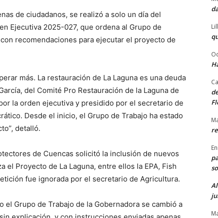
da
nas de ciudadanos, se realizó a solo un día del
Li
den Ejecutiva 2025-027, que ordena al Grupo de
qu
e con recomendaciones para ejecutar el proyecto de
Od
Ha
erar más. La restauración de La Laguna es una deuda
Ca
 García, del Comité Pro Restauración de la Laguna de
de
Fl
or la orden ejecutiva y presidido por el secretario de
rático. Desde el inicio, el Grupo de Trabajo ha estado
Ma
o”, detalló.
re
En
tectores de Cuencas solicitó la inclusión de nuevos
pa
 el Proyecto de La Laguna, entre ellos la EPA, Fish
so
etición fue ignorada por el secretario de Agricultura.
Al
ju
do el Grupo de Trabajo de la Gobernadora se cambió a
Ma
in explicación, y con instrucciones enviadas apenas