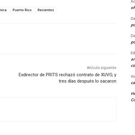
Ad
of
nica
Puerto Rico
Recientes
De
po
De
po
Ed
ar
co
Artículo siguiente
Exdirector de PRITS rechazó contrato de XUVO, y
Vi
tres días después lo sacaron
ca
He
Co