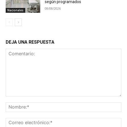
según programados
08/08/2026
Nacionales
DEJA UNA RESPUESTA
Comentario:
No
Co
ele