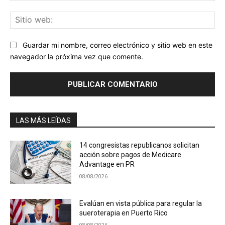
Sit
we
Guardar mi nombre, correo electrónico y sitio web en este
navegador la próxima vez que comente.
LAS MÁS LEÍDAS
14 congresistas republicanos solicitan
acción sobre pagos de Medicare
Advantage en PR
08/08/2026
Evalúan en vista pública para regular la
sueroterapia en Puerto Rico
08/08/2026