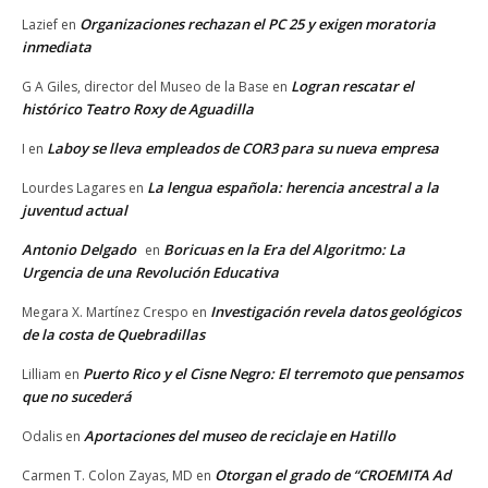
Organizaciones rechazan el PC 25 y exigen moratoria
Lazief
en
inmediata
Logran rescatar el
G A Giles, director del Museo de la Base
en
histórico Teatro Roxy de Aguadilla
Laboy se lleva empleados de COR3 para su nueva empresa
I
en
La lengua española: herencia ancestral a la
Lourdes Lagares
en
juventud actual
Antonio Delgado
Boricuas en la Era del Algoritmo: La
en
Urgencia de una Revolución Educativa
Investigación revela datos geológicos
Megara X. Martínez Crespo
en
de la costa de Quebradillas
Puerto Rico y el Cisne Negro: El terremoto que pensamos
Lilliam
en
que no sucederá
Aportaciones del museo de reciclaje en Hatillo
Odalis
en
Otorgan el grado de “CROEMITA Ad
Carmen T. Colon Zayas, MD
en