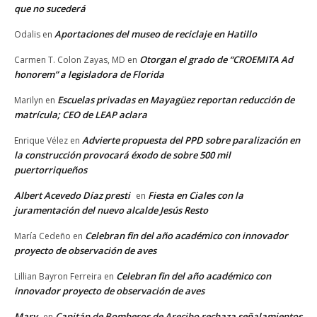
que no sucederá
Aportaciones del museo de reciclaje en Hatillo
Odalis
en
Otorgan el grado de “CROEMITA Ad
Carmen T. Colon Zayas, MD
en
honorem” a legisladora de Florida
Escuelas privadas en Mayagüez reportan reducción de
Marilyn
en
matrícula; CEO de LEAP aclara
Advierte propuesta del PPD sobre paralización en
Enrique Vélez
en
la construcción provocará éxodo de sobre 500 mil
puertorriqueños
Albert Acevedo Díaz presti
Fiesta en Ciales con la
en
juramentación del nuevo alcalde Jesús Resto
Celebran fin del año académico con innovador
María Cedeño
en
proyecto de observación de aves
Celebran fin del año académico con
Lillian Bayron Ferreira
en
innovador proyecto de observación de aves
Mary
Capitán de Bomberos de Arecibo rechaza señalamientos
en