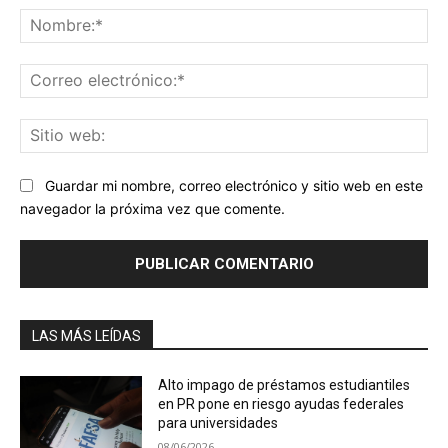
No
Co
ele
Sit
we
Guardar mi nombre, correo electrónico y sitio web en este
navegador la próxima vez que comente.
LAS MÁS LEÍDAS
Alto impago de préstamos estudiantiles
en PR pone en riesgo ayudas federales
para universidades
08/06/2026