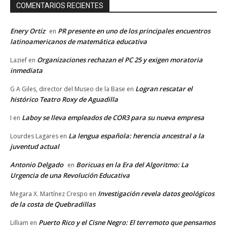
COMENTARIOS RECIENTES
Enery Ortiz
PR presente en uno de los principales encuentros
en
latinoamericanos de matemática educativa
Organizaciones rechazan el PC 25 y exigen moratoria
Lazief
en
inmediata
Logran rescatar el
G A Giles, director del Museo de la Base
en
histórico Teatro Roxy de Aguadilla
Laboy se lleva empleados de COR3 para su nueva empresa
I
en
La lengua española: herencia ancestral a la
Lourdes Lagares
en
juventud actual
Antonio Delgado
Boricuas en la Era del Algoritmo: La
en
Urgencia de una Revolución Educativa
Investigación revela datos geológicos
Megara X. Martínez Crespo
en
de la costa de Quebradillas
Puerto Rico y el Cisne Negro: El terremoto que pensamos
Lilliam
en