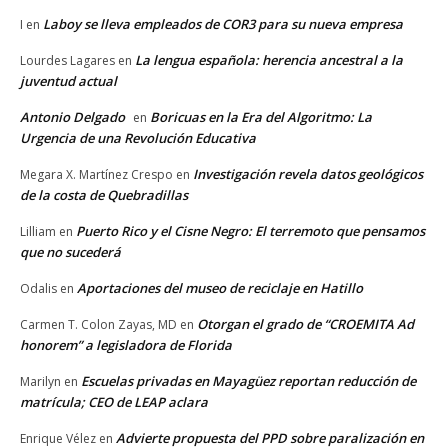
Laboy se lleva empleados de COR3 para su nueva empresa
I
en
La lengua española: herencia ancestral a la
Lourdes Lagares
en
juventud actual
Antonio Delgado
Boricuas en la Era del Algoritmo: La
en
Urgencia de una Revolución Educativa
Investigación revela datos geológicos
Megara X. Martínez Crespo
en
de la costa de Quebradillas
Puerto Rico y el Cisne Negro: El terremoto que pensamos
Lilliam
en
que no sucederá
Aportaciones del museo de reciclaje en Hatillo
Odalis
en
Otorgan el grado de “CROEMITA Ad
Carmen T. Colon Zayas, MD
en
honorem” a legisladora de Florida
Escuelas privadas en Mayagüez reportan reducción de
Marilyn
en
matrícula; CEO de LEAP aclara
Advierte propuesta del PPD sobre paralización en
Enrique Vélez
en