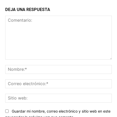
DEJA UNA RESPUESTA
Comentario:
No
Co
ele
Sit
we
Guardar mi nombre, correo electrónico y sitio web en este