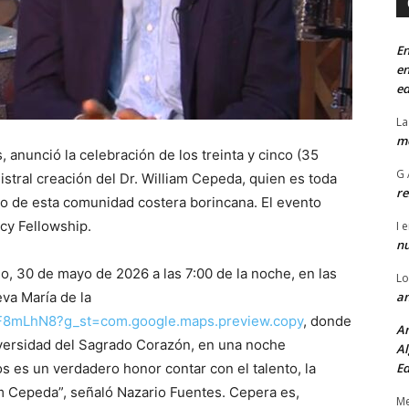
En
en
ed
La
mo
, anunció la celebración de los treinta y cinco (35
G 
istral creación del Dr. William Cepeda, quien es toda
re
lo de esta comunidad costera borincana. El evento
cy Fellowship.
I
e
n
do, 30 de mayo de 2026 a las 7:00 de la noche, en las
Lo
va María de la
an
nF8mLhN8?g_st=com.google.maps.preview.copy
, donde
An
niversidad del Sagrado Corazón, en una noche
Al
os es un verdadero honor contar con el talento, la
Ed
am Cepeda”, señaló Nazario Fuentes. Cepera es,
Me