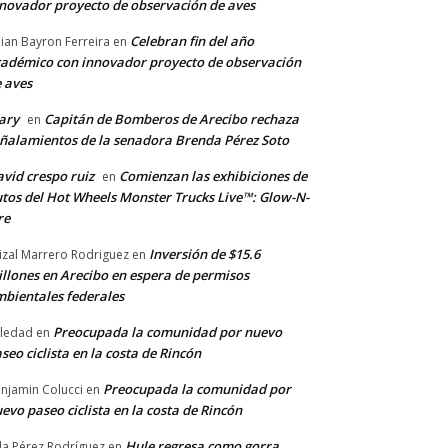
novador proyecto de observación de aves
Celebran fin del año
llian Bayron Ferreira
en
adémico con innovador proyecto de observación
 aves
ary
Capitán de Bomberos de Arecibo rechaza
en
ñalamientos de la senadora Brenda Pérez Soto
vid crespo ruiz
Comienzan las exhibiciones de
en
tos del Hot Wheels Monster Trucks Live™: Glow-N-
re
Inversión de $15.6
izal Marrero Rodriguez
en
llones en Arecibo en espera de permisos
bientales federales
Preocupada la comunidad por nuevo
ledad
en
seo ciclista en la costa de Rincón
Preocupada la comunidad por
njamin Colucci
en
evo paseo ciclista en la costa de Rincón
Hule regresa como gorra
a Pérez Rodríguez
en