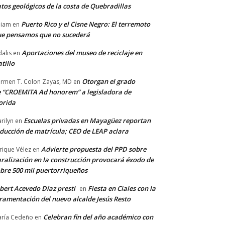
tos geológicos de la costa de Quebradillas
Puerto Rico y el Cisne Negro: El terremoto
lliam
en
e pensamos que no sucederá
Aportaciones del museo de reciclaje en
alis
en
tillo
Otorgan el grado
rmen T. Colon Zayas, MD
en
 “CROEMITA Ad honorem” a legisladora de
orida
Escuelas privadas en Mayagüez reportan
rilyn
en
ducción de matrícula; CEO de LEAP aclara
Advierte propuesta del PPD sobre
rique Vélez
en
ralización en la construcción provocará éxodo de
bre 500 mil puertorriqueños
bert Acevedo Díaz presti
Fiesta en Ciales con la
en
ramentación del nuevo alcalde Jesús Resto
Celebran fin del año académico con
ría Cedeño
en