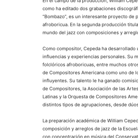
En el campo de la producción, William Cepe
como ha editado dos grabaciones discográfic
“Bombazo”, es un interesante proyecto de p
afroboricua. En la segunda producción titu
mundo del jazz con composiciones y arreglo
Como compositor, Cepeda ha desarrollado u
influencias y experiencias personales. Su mú
folclóricos afroboricuas, entre muchos otr
de Compositores Americana como uno de lo
influyentes. Su talento le ha ganado comis
de Compositores, la Asociación de las Arte
Latinas y la Orquesta de Compositores Amer
distintos tipos de agrupaciones, desde dúo
La preparación académica de William Cepeda
composición y arreglos de jazz de la Escue
con concentración en música del Conservat