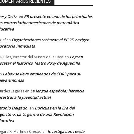
COMENTARIOS RECIENTES
ery Ortiz
PR presente en uno de los principales
en
cuentros latinoamericanos de matemática
ucativa
Organizaciones rechazan el PC 25 y exigen
zief
en
ratoria inmediata
Logran
A Giles, director del Museo de la Base
en
scatar el histórico Teatro Roxy de Aguadilla
Laboy se lleva empleados de COR3 para su
n
ueva empresa
La lengua española: herencia
urdes Lagares
en
cestral a la juventud actual
tonio Delgado
Boricuas en la Era del
en
goritmo: La Urgencia de una Revolución
ucativa
Investigación revela
gara X. Martínez Crespo
en