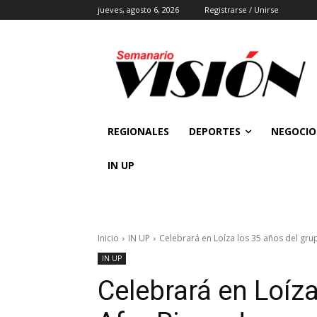
jueves, agosto 6, 2026
Registrarse / Unirse
REGIONALES
DEPORTES
NEGOCIO
IN UP
Inicio
IN UP
Celebrará en Loíza los 35 años del grup
IN UP
Celebrará en Loíza