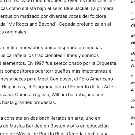
da ha realizado innumerables proyectos musicales así
in
as como solista bajo el sello Blue Jackel. La primera,
Li
ercusión matizado por diversas voces del folclore
ac
lada “My Roots and Beyond”, Cepeda profundiza en el
de
s originales.
M
se
n estilo innovador y único inspirado en muchas
Da
sica refleja los tradicionales ritmos y sonidos
au
os elementos. En 1997 fue seleccionado por la Orquesta
Fi
s compositores puertorriqueños más importantes e
Fe
iones y becas para Meet Composer, el Foro Americano
mi
s Hispánicas, el Programa para el Fomento de las Artes
am
icana. Como arreglista, William ha trabajado con
So
s hasta grandes orquestas.
pa
Be
 consiste en dos bachilleratos en arte, uno en
nu
la de Música Berklee en Boston y otro en educación
orio de Música de Puerto Rico. Cepeda recibió una
Ad