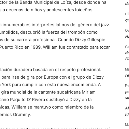
ector de la Banda Municipal de Loíza, desde donde ha
da
a decenas de niños y adolescentes loiceños.
Li
qu
nnumerables intérpretes latinos del género del jazz.
Od
cumplidos, descubrió la fuerza del trombón como
Ha
os de su carrera profesional. Cuando Dizzy Gillespie
Puerto Rico en 1989, William fue contratado para tocar
Ca
de
Fl
lación duradera basada en el respeto profesional.
Ma
re
 para irse de gira por Europa con el grupo de Dizzy.
York para cumplir con esta nueva encomienda. A
En
pa
la gira mundial de la cantante sudafricana Miriam
so
no Paquito D’ Rivera sustituyó a Dizzy en la
Unidas, William se mantuvo como miembro de la
Al
ju
premios Grammy.
Ma