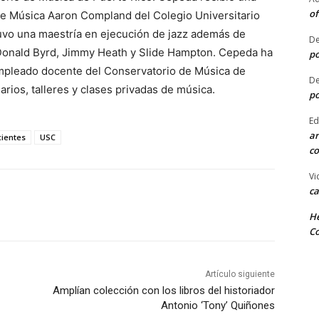
of
de Música Aaron Compland del Colegio Universitario
vo una maestría en ejecución de jazz además de
De
Donald Byrd, Jimmy Heath y Slide Hampton. Cepeda ha
po
mpleado docente del Conservatorio de Música de
De
ios, talleres y clases privadas de música.
po
Ed
ar
ientes
USC
co
Vi
ca
He
Co
Artículo siguiente
Amplían colección con los libros del historiador
Antonio ‘Tony’ Quiñones