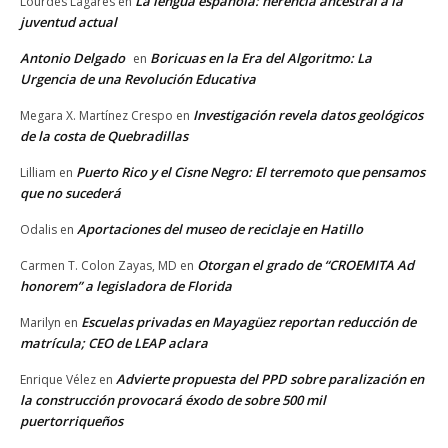
La lengua española: herencia ancestral a la
Lourdes Lagares
en
juventud actual
Antonio Delgado
Boricuas en la Era del Algoritmo: La
en
Urgencia de una Revolución Educativa
Investigación revela datos geológicos
Megara X. Martínez Crespo
en
de la costa de Quebradillas
Puerto Rico y el Cisne Negro: El terremoto que pensamos
Lilliam
en
que no sucederá
Aportaciones del museo de reciclaje en Hatillo
Odalis
en
Otorgan el grado de “CROEMITA Ad
Carmen T. Colon Zayas, MD
en
honorem” a legisladora de Florida
Escuelas privadas en Mayagüez reportan reducción de
Marilyn
en
matrícula; CEO de LEAP aclara
Advierte propuesta del PPD sobre paralización en
Enrique Vélez
en
la construcción provocará éxodo de sobre 500 mil
puertorriqueños