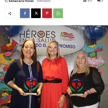
By
Semanario Visión
05/05/2025
917
0