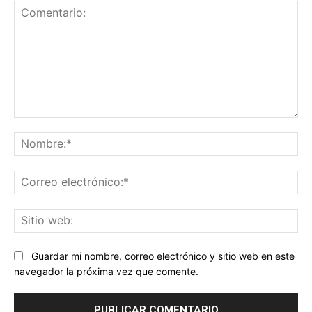
Comentario:
No
Co
ele
Sit
we
Guardar mi nombre, correo electrónico y sitio web en este
navegador la próxima vez que comente.